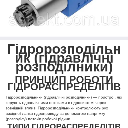
Гідророзподільн
ик (гідравлічні
розподілники)
ПРИНЦИП РОБОТИ
ГІДРОРАСПРЕДЕЛІТІВ
Гідророзподільники (гідравлічні розподілники) — пристрої, які
керують гідравлічними потоками в гідросистемі через
зовнішній вплив. Гідророзподільники контролюють рух
вихідної ланки гідроприводу за допомогою напрямку
(розподілу) потоків робочої рідини.
ТИПИ ГІДРОРАСПРЕДЕЛІТІВ