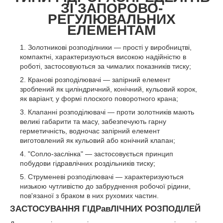
ЗІ ЗАПОРОВО-
РЕГУЛЮВАЛЬНИХ
ЕЛЕМЕНТАМ
Золотникові розподілники — прості у виробництві,
компактні, характеризуються високою надійністю в
роботі, застосовуються за чималих показників тиску;
Кранові розподілювачі — запірний елемент
зроблений як циліндричний, конічний, кульовий корок,
як варіант, у формі плоского поворотного крана;
Клапанні розподілювачі — проти золотників мають
великі габарити та масу, забезпечують гарну
герметичність, водночас запірний елемент
виготовлений як кульовий або конічний клапан;
"Сопло-заслінка" — застосовується принцип
побудови гідравлічних роздільників тиску;
Струменеві розподілювачі — характеризуються
низькою чутливістю до забруднення робочої рідини,
пов'язаної з браком в них рухомих частин.
ЗАСТОСУВАННЯ ГІДРавЛІЧНИХ РОЗПОДІЛЕЙ