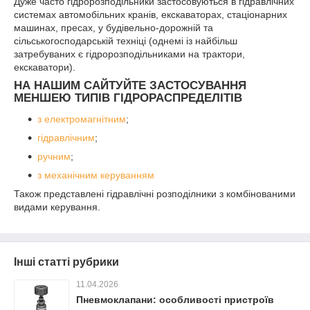
Дуже часто гідророзподільники застосовуються в гідравлічних
системах автомобільних кранів, екскаваторах, стаціонарних
машинах, пресах, у будівельно-дорожній та
сільськогосподарській техніці (однемі із найбільш
затребуваних є гідророзподільниками на трактори,
екскаватори).
НА НАШИМ САЙТУЙТЕ ЗАСТОСУВАННЯ
МЕНШЕЮ ТИПІВ ГІДРОРАСПРЕДЕЛІТІВ
з електромагнітним
;
гідравлічним
;
ручним
;
з механічним керуванням
Також представлені гідравлічні розподілники з комбінованими
видами керування.
Інші статті рубрики
11.04.2026
Пневмоклапани: особливості пристроїв