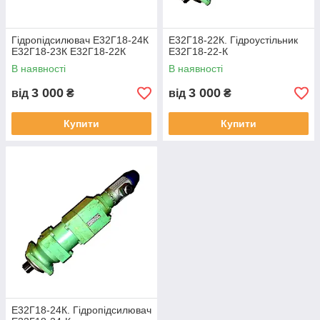
Гідропідсилювач Е32Г18-24К
Е32Г18-22К. Гідроустільник
Е32Г18-23К Е32Г18-22К
Е32Г18-22-К
В наявності
В наявності
3 000
3 000
від
₴
від
₴
Купити
Купити
Е32Г18-24К. Гідропідсилювач