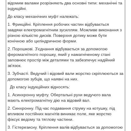
відомим валами розрізняють два основні типи: механічні та
індукційні.
До класу механічних муфт належать:
1. Фрикційні. Кріплення робочих частин відбувається
завдяки електромагнітним зусиллям. Можливе виконання з
різною кількістю дисків. Поверхня дотику може бути
конічною або циліндричною форми.
2. Порошкові. З'єднання відбувається за допомогою
феромагнітного порошку, який у намагніченому стані
заповнює простір між деталями та забезпечує надійний
зв'язок.
3. Зубчасті. Ведучий і відовий вали жорстко скріплюються за
допомогою зубців, що наявні на них.
До класу індукційних відносять:
1. Асинхронну муфту. Обертальні рухи ведучого вала
мають електромагнітну дію на відовий вал.
2. Синхронну. Під час подавання струму на котушку, під
впливом постійних магнітів виникає поле, яке жорстко
фіксує ведому та тяглову частини.
3. Гістерезисну. Кріплення валів відбувається за допомогою