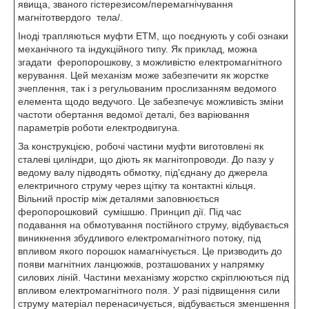
явища, званого гістерезисом/перемагнічування
магнітотвердого тела/.
Іноді трапляються муфти ЕТМ, що поєднують у собі ознаки
механічного та індукційного типу. Як приклад, можна
згадати феропорошкову, з можливістю електромагнітного
керування. Цей механізм може забезпечити як жорстке
зчеплення, так і з регульованим прослизанням ведомого
елемента щодо ведучого. Це забезпечує можливість зміни
частоти обертання ведомої деталі, без варіювання
параметрів роботи електродвигуна.
За конструкцією, робочі частини муфти виготовлені як
сталеві циліндри, що діють як магнітопроводи. До пазу у
ведому валу підводять обмотку, під'єднану до джерела
електричного струму через щітку та контактні кільця.
Вільний простір між деталями заповнюється
феропорошковий сумішшю. Принцип дії. Під час
подавання на обмотування постійного струму, відбувається
виникнення збудливого електромагнітного потоку, під
впливом якого порошок намагнічується. Це призводить до
появи магнітних ланцюжків, розташованих у напрямку
силових ліній. Частини механізму жорстко скріплюються під
впливом електромагнітного поля. У разі підвищення сили
струму матеріал перенасичується, відбувається зменшення