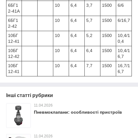
6БГ1
10
6,4
3,7
1500
6/6
2-41А
6БГ1
10
6,4
5,7
1500
6/16,7
2-42
10БГ
10
6,4
5,2
1500
10,4/1
12-41
0,4
10БГ
10
6,4
6,4
1500
10,4/1
12-42
6,7
10БГ
10
6,4
7,7
1500
16,7/1
12-41
6,7
Інші статті рубрики
11.04.2026
Пневмоклапани: особливості пристроїв
11.04.2026