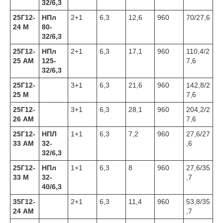
32/6,3
25Г12-
НПл
2+1
6,3
12,6
960
70/27,6
24 М
80-
32/6,3
25Г12-
НПл
2+1
6,3
17,1
960
110,4/2
25 АМ
125-
7,6
32/6,3
25Г12-
3+1
6,3
21,6
960
142,8/2
25 М
7,6
25Г12-
3+1
6,3
28,1
960
204,2/2
26 АМ
7,6
25Г12-
НПЛ
1+1
6,3
7,2
960
27,6/27
33 АМ
32-
,6
32/6,3
25Г12-
НПл
1+1
6,3
8
960
27,6/35
33 М
32-
,7
40/6,3
35Г12-
2+1
6,3
11,4
960
53,8/35
24 АМ
,7