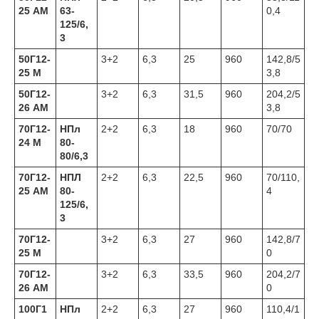
25 АМ
63-
0,4
125/6,
3
50Г12-
3+2
6,3
25
960
142,8/5
25 М
3,8
50Г12-
3+2
6,3
31,5
960
204,2/5
26 АМ
3,8
70Г12-
НПл
2+2
6,3
18
960
70/70
24 М
80-
80/6,3
70Г12-
НПЛ
2+2
6,3
22,5
960
70/110,
25 АМ
80-
4
125/6,
3
70Г12-
3+2
6,3
27
960
142,8/7
25 М
0
70Г12-
3+2
6,3
33,5
960
204,2/7
26 АМ
0
100Г1
НПл
2+2
6,3
27
960
110,4/1