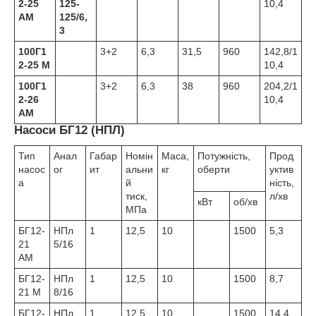
2-25
125-
10,4
АМ
125/6,
3
100Г1
3+2
6,3
31,5
960
142,8/1
2-25 М
10,4
100Г1
3+2
6,3
38
960
204,2/1
2-26
10,4
АМ
Насоси БГ12 (НПЛ)
Тип
Анал
Габар
Номін
Маса,
Потужність,
Прод
насос
ог
ит
альни
кг
оберти
уктив
а
й
ність,
тиск,
л/хв
кВт
об/хв
МПа
БГ12-
НПл
1
12,5
10
1500
5,3
21
5/16
АМ
БГ12-
НПл
1
12,5
10
1500
8,7
21 М
8/16
БГ12-
НПл
1
12,5
10
1500
14,4