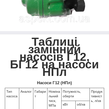
Таблиці
замінний
насосів Г12,
БГ12 на насоси
НПл
Насоси Г12 (НПл)
Тип
Аналог
Габари
Номіна
Потужність,
Продук
насоса
т
льний
оберти
тивніст
тиск,
ь, л/хв
кВт
об/хв
МПа