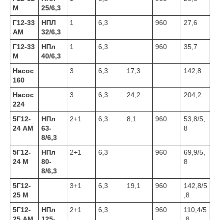
М
25/6,3
Г12-33
НПЛ
1
6,3
960
27,6
АМ
32/6,3
Г12-33
НПл
1
6,3
960
35,7
М
40/6,3
Насос
3
6,3
17,3
142,8
160
Насос
3
6,3
24,2
204,2
224
5Г12-
НПл
2+1
6,3
8,1
960
53,8/5,
24 АМ
63-
8
8/6,3
5Г12-
НПл
2+1
6,3
960
69,9/5,
24 М
80-
8
8/6,3
5Г12-
3+1
6,3
19,1
960
142,8/5
25 М
,8
5Г12-
НПл
2+1
6,3
960
110,4/5
25 АМ
125-
,8