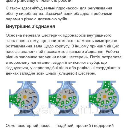
цього різновиду є плавність роботи.
Є також здвоєні/будівельні гідронасоси для регулювання
обсягу виробництва. Зазвичай вони обладнані робочими
парами з різною довжиною зубів.
Внутрішнє з'єднання
Основна перевага шестерних гідронасосів внутрішнього
зчеплення в тому, що вони компактні та мають симетричне
розташування вала щодо корпусу. В іншому принцип дії цих
насосів аналогічний насосам зовнішнього з'єднання. Робоча
рідина заповнює западини пари шестерень. Потім потрапляє
в порожнину нагнітання, звідки її витісняють зубці, що
з'єднуються, у серпоподібні вікна або радіальні свердління в
денках западин зовнішньої (кільцевої) шестерні.
Отже, шестерний насос — надійний, простий і недорогий