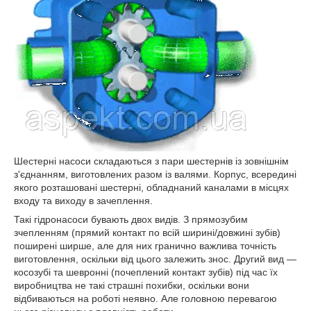
Шестерні насоси складаються з пари шестернів із зовнішнім
з'єднанням, виготовлених разом із валями. Корпус, всередині
якого розташовані шестерні, обладнаний каналами в місцях
входу та виходу в зачеплення.
Такі гідронасоси бувають двох видів. З прямозубим
зчепленням (прямий контакт по всій ширині/довжині зубів)
поширені ширше, але для них гранично важлива точність
виготовлення, оскільки від цього залежить знос. Другий вид —
косозубі та шевронні (почеплений контакт зубів) під час їх
виробництва не такі страшні похибки, оскільки вони
відбиваються на роботі неявно. Але головною перевагою