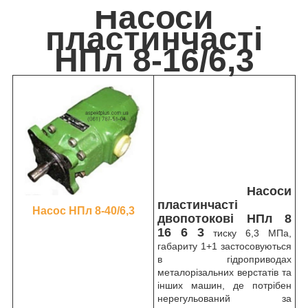
Насоси
пластинчасті
НПл 8-16/6,3
Насоси
пластинчасті
Насос НПл 8-40/6,3
двопотокові НПл 8
16 6 3
тиску 6,3 МПа,
габариту 1+1 застосовуються
в гідроприводах
металорізальних верстатів та
інших машин, де потрібен
нерегульований за