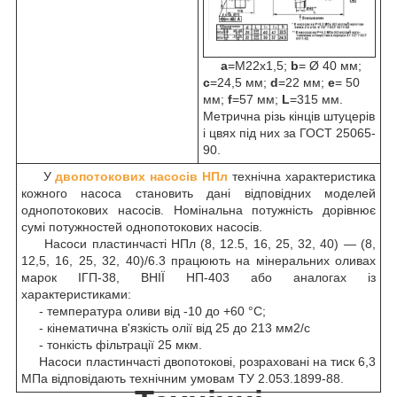
a
=M22x1,5;
b
= Ø 40 мм;
c
=24,5 мм;
d
=22 мм;
e
= 50
мм;
f
=57 мм;
L
=315 мм.
Метрична різь кінців штуцерів
і цвях під них за ГОСТ 25065-
90.
У
двопотокових насосів НПл
технічна характеристика
кожного насоса становить дані відповідних моделей
однопотокових насосів. Номінальна потужність дорівнює
сумі потужностей однопотокових насосів.
Насоси пластинчасті НПл (8, 12.5, 16, 25, 32, 40) — (8,
12,5, 16, 25, 32, 40)/6.3 працюють на мінеральних оливах
марок ІГП-38, ВНІЇ НП-403 або аналогах із
характеристиками:
- температура оливи від -10 до +60 °C;
- кінематична в'язкість олії від 25 до 213 мм2/с
- тонкість фільтрації 25 мкм.
Насоси пластинчасті двопотокові, розраховані на тиск 6,3
МПа відповідають технічним умовам ТУ 2.053.1899-88.