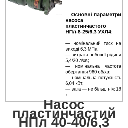
Основні параметри
насоса
пластинчастого
НПл-8-25/6,3 УХЛ4
:
— номінальний тиск на
виході 6,3 МПа;
— витрата робочої рідини
5,4/20 л/хв;
— номінальна частота
обертання 960 об/хв;
— номінальна потужність
6,04 кВт;
— вага — не більш ніж 18
кг.
Насос
пластинчастий
НПл 40-40/6,3