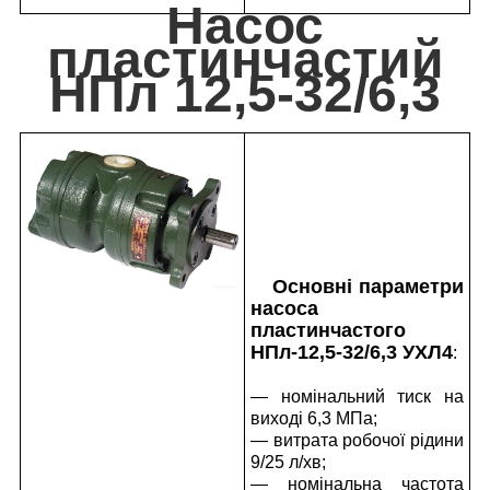
Насос
пластинчастий
НПл 12,5-32/6,3
Основні параметри
насоса
пластинчастого
НПл-12,5-32/6,3 УХЛ4
:
— номінальний тиск на
виході 6,3 МПа;
— витрата робочої рідини
9/25 л/хв;
— номінальна частота