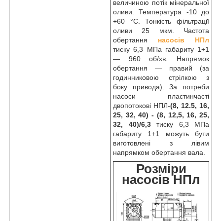
величиною потік мінеральної
оливи. Температура -10 до
+60 °C. Тонкість фільтрації
оливи 25 мкм. Частота
обертання
насосів НПл
тиску 6,3 МПа габариту 1+1
— 960 об/хв. Напрямок
обертання — правий (за
годинниковою стрілкою з
боку привода). За потреби
насоси пластинчасті
двопотокові НПЛ-
(8, 12.5, 16,
25, 32, 40) - (8, 12,5, 16, 25,
32, 40)/6,3
тиску 6,3 МПа
габариту 1+1 можуть бути
виготовлені з лівим
напрямком обертання вала.
Розміри
насосів НПл