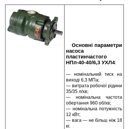
Основні параметри
насоса
пластинчастого
НПл-40-40/6,3 УХЛ4
:
— номінальний тиск на
виході 6,3 МПа;
— витрата робочої рідини
35/35 л/хв;
— номінальна частота
обертання 960 об/хв;
— номінальна потужність
12 кВт;
— вага — не більш ніж 18
кг.