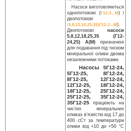
Насоси виготовляються
однопотокові (
) і
Г12-2...М
двопотокові
).
(
5,8,12,18,25,35)Г12-2...М
Двопотокові
насоси
5,8,12,18,25,35 (Г12-
24,25) А(М)
призначені
для подавання під тиском
мінеральної оливи двома
незалежними потоками.
Насосы 5Г12-24,
5Г12-25, 8Г12-24,
8Г12-25, 12Г12-24,
12Г12-25, 18Г12-24,
18Г12-25, 25Г12-24,
25Г12-25, 35Г12-24,
35Г12-25
працюють на
чистих мінеральних
оливах в'язкістю від 17 до
400 сСт за температури
оливи від +10 до +50 °C