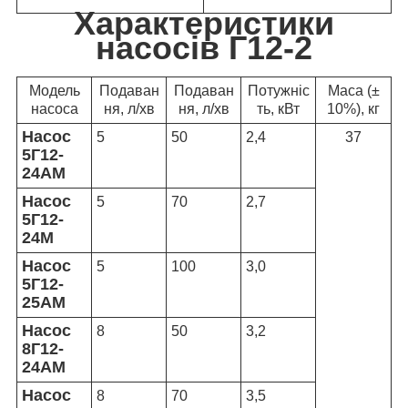
Характеристики
насосів Г12-2
Модель
Подаван
Подаван
Потужніс
Маса (±
насоса
ня, л/хв
ня, л/хв
ть, кВт
10%), кг
Насос
5
50
2,4
37
5Г12-
24АМ
Насос
5
70
2,7
5Г12-
24М
Насос
5
100
3,0
5Г12-
25АМ
Насос
8
50
3,2
8Г12-
24АМ
Насос
8
70
3,5