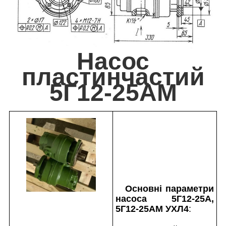
Насос
пластинчастий
5Г12-25АМ
Основні параметри
насоса 5Г12-25А,
5Г12-25АМ УХЛ4
: