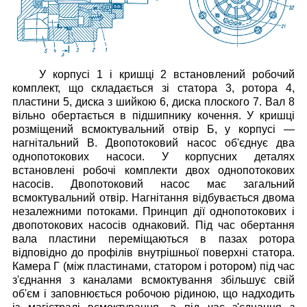
У корпусі 1 і кришці 2 встановлений робочий
комплект, що складається зі статора 3, ротора 4,
пластини 5, диска з шийкою 6, диска плоского 7. Вал 8
вільно обертається в підшипнику кочення.
У кришці
розміщений всмоктувальний отвір Б, у корпусі —
нагнітальний В.
Двопотоковий насос об'єднує два
однопотокових насоси. У корпусних деталях
встановлені робочі комплекти двох однопотокових
насосів. Двопотоковий насос має загальний
всмоктувальний отвір. Нагнітання відбувається двома
незалежними потоками. Принцип дії однопотокових і
двопотокових насосів однаковий. Під час обертання
вала пластини переміщаються в пазах ротора
відповідно до профілів внутрішньої поверхні статора.
Камера Г (між пластинами, статором і ротором) під час
з'єднання з каналами всмоктування збільшує свій
об'єм і заповнюється робочою рідиною, що надходить