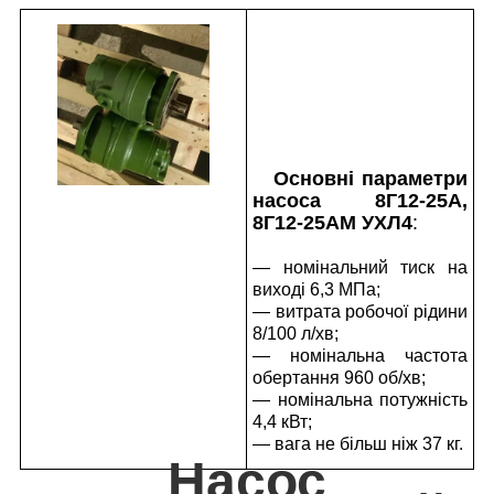
Основні параметри
насоса 8Г12-25А,
8Г12-25АМ УХЛ4
:
— номінальний тиск на
виході 6,3 МПа;
— витрата робочої рідини
8/100 л/хв;
— номінальна частота
обертання 960 об/хв;
— номінальна потужність
4,4 кВт;
— вага не більш ніж 37 кг.
Насос