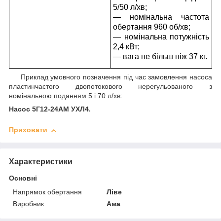
5/50 л/хв;
— номінальна частота
обертання 960 об/хв;
— номінальна потужність
2,4 кВт;
— вага не більш ніж 37 кг.
Приклад умовного позначення під час замовлення насоса
пластинчастого двопотокового нерегульованого з
номінальною поданням 5 і 70 л/хв:
Насос 5Г12-24АМ УХЛ4
.
Приховати
Характеристики
Основні
Напрямок обертання
Ліве
Виробник
Ама