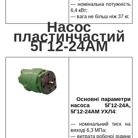
— номінальна потужність
6,4 кВт;
— вага не більш ніж 37 кг.
Насос
пластинчастий
5Г12-24АМ
Основні параметри
насоса 5Г12-24А,
5Г12-24АМ УХЛ4
:
— номінальний тиск на
виході 6,3 МПа;
— витрата робочої рідини