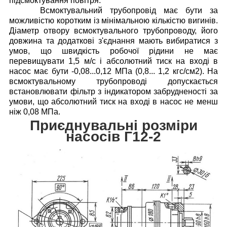
підсмоктування повітря.
Всмоктувальний трубопровід має бути за
можливістю коротким із мінімальною кількістю вигинів.
Діаметр отвору всмоктувального трубопроводу, його
довжина та додаткові з'єднання мають вибиратися з
умов, що швидкість робочої рідини не має
перевищувати 1,5 м/с і абсолютний тиск на вході в
насос має бути -0,08...0,12 МПа (0,8... 1,2 кгс/см2).
На
всмоктувальному трубопроводі допускається
встановлювати фільтр з індикатором забрудненості за
умови, що абсолютний тиск на вході в насос не менш
ніж 0,08 МПа.
Приєднувальні розміри
насосів Г12-2