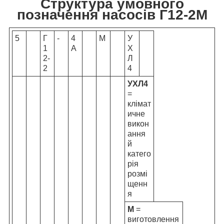
Структура умовного
позначення насосів Г12-2М
5
Г
-
4
М
У
1
А
Х
2-
Л
2
4
УХЛ4
=
клімат
ичне
викон
ання
й
катего
рія
розмі
щенн
я
М
=
виготовлення