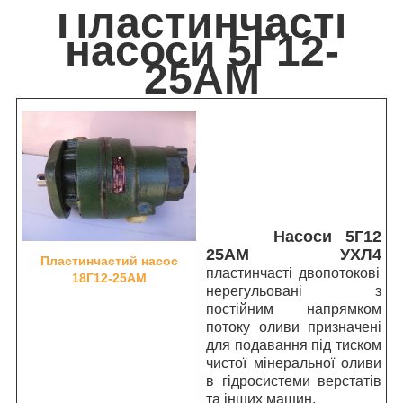
Пластинчасті
насоси 5Г12-
25АМ
Насоси 5Г12
25АМ УХЛ4
Пластинчастий насос
пластинчасті двопотокові
18Г12-25АМ
нерегульовані з
постійним напрямком
потоку оливи призначені
для подавання під тиском
чистої мінеральної оливи
в гідросистеми верстатів
та інших машин.