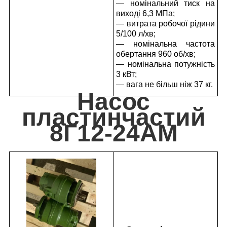
— номінальний тиск на
виході 6,3 МПа;
— витрата робочої рідини
5/100 л/хв;
— номінальна частота
обертання 960 об/хв;
— номінальна потужність
3 кВт;
— вага не більш ніж 37 кг.
Насос
пластинчастий
8Г12-24АМ