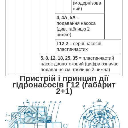
(модернізова
ний)
4, 4А, 5А
=
подавання насоса
(див. таблицю 2
нижче)
Г12-2
= серія насосів
пластинчастих
5, 8, 12, 18, 25, 35
= пластинчастий
насос двопотоковий (цифра означає
подавання см. таблицю 2 нижча)
Пристрій і принцип дії
гідронасосів Г12 (габарит
2+1)