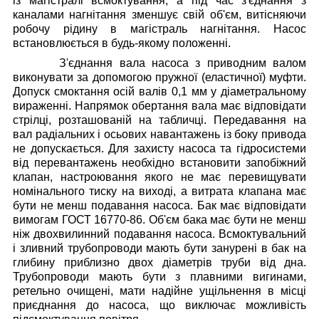
із магістралі всмоктування, а під час з'єднання з
каналами нагнітання зменшує свій об'єм, витісняючи
робочу рідину в магістраль нагнітання.
Насос
встановлюється в будь-якому положенні.
З'єднання вала насоса з приводним валом
виконувати за допомогою пружної (еластичної) муфти.
Допуск смоктання осій валів 0,1 мм у діаметральному
вираженні. Напрямок обертання вала має відповідати
стрілці, розташованій на табличці. Передавання на
вал радіальних і осьових навантажень із боку привода
не допускається.
Для захисту насоса та гідросистеми
від перевантажень необхідно встановити запобіжний
клапан, настроювання якого не має перевищувати
номінального тиску на виході, а витрата клапана має
бути не менш подавання насоса.
Бак має відповідати
вимогам ГОСТ 16770-86. Об'єм бака має бути не менш
ніж двохвилинний подавання насоса. Всмоктувальний
і зливний трубопроводи мають бути занурені в бак на
глибину приблизно двох діаметрів труби від дна.
Трубопроводи мають бути з плавними вигинами,
ретельно очищені, мати надійне ущільнення в місці
приєднання до насоса, що виключає можливість