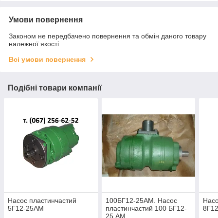
Умови повернення
Законом не передбачено повернення та обмін даного товару
належної якості
Всі умови повернення
Подібні товари компанії
Насос пластинчастий
100БГ12-25АМ. Насос
Насо
5Г12-25АМ
пластинчастий 100 БГ12-
8Г1
25 АМ