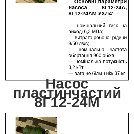
Основні параметри
насоса 8Г12-24А,
8Г12-24АМ УХЛ4
:
— номінальний тиск на
виході 6,3 МПа;
— витрата робочої рідини
8/50 л/хв;
— номінальна частота
обертання 960 об/хв;
— номінальна потужність
3,2 кВт;
— вага не більш ніж 37 кг.
Насос
пластинчастий
8Г12-24М