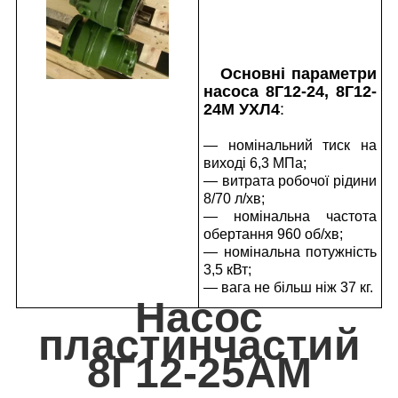
Основні параметри
насоса 8Г12-24, 8Г12-
24М УХЛ4
:
— номінальний тиск на
виході 6,3 МПа;
— витрата робочої рідини
8/70 л/хв;
— номінальна частота
обертання 960 об/хв;
— номінальна потужність
3,5 кВт;
— вага не більш ніж 37 кг.
Насос
пластинчастий
8Г12-25АМ