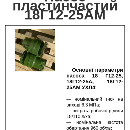
пластинчастий
18Г12-25АМ
Основні параметри
насоса 18 Г12-25,
18Г12-25А, 18Г12-
25АМ УХЛ4
:
— номінальний тиск на
виході 6,3 МПа;
— витрата робочої рідини
18/110 л/хв;
— номінальна частота
обертання 960 об/хв;