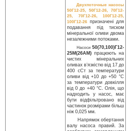
Двухпоточные насосы
50Г12-25, 50Г12-26, 70Г12-
25, 70Г12-26, 100Г12-25,
призначені для
100Г12-26
подавання під тиском
мінеральної оливи двома
незалежними потоками.
50(70,100)Г12-
Насоси
25М(26АМ)
працюють на
чистих мінеральних
оливах в'язкістю від 17 до
400 сСт за температури
оливи від +10 до +50 °C
за температури довкілля
від 0 до +40 °C. Олія, що
надходить у насос, має
бути відфільтровано від
частинок розмірами більш
ніж 0,025 мм.
Напрямок обертання
валу насоса правий. За