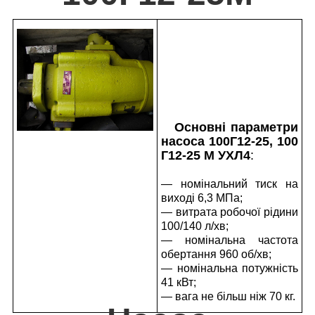
Основні параметри
насоса 100Г12-25, 100
Г12-25 М УХЛ4
:
— номінальний тиск на
виході 6,3 МПа;
— витрата робочої рідини
100/140 л/хв;
— номінальна частота
обертання 960 об/хв;
— номінальна потужність
41 кВт;
— вага не більш ніж 70 кг.