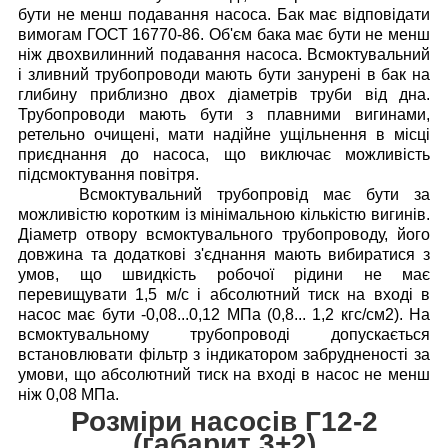
бути не менш подавання насоса.
Бак має відповідати
вимогам ГОСТ 16770-86. Об'єм бака має бути не менш
ніж двохвилинний подавання насоса. Всмоктувальний
і зливний трубопроводи мають бути занурені в бак на
глибину приблизно двох діаметрів труби від дна.
Трубопроводи мають бути з плавними вигинами,
ретельно очищені, мати надійне ущільнення в місці
приєднання до насоса, що виключає можливість
підсмоктування повітря.
Всмоктувальний трубопровід має бути за
можливістю коротким із мінімальною кількістю вигинів.
Діаметр отвору всмоктувального трубопроводу, його
довжина та додаткові з'єднання мають вибиратися з
умов, що швидкість робочої рідини не має
перевищувати 1,5 м/с і абсолютний тиск на вході в
насос має бути -0,08...0,12 МПа (0,8... 1,2 кгс/см2).
На
всмоктувальному трубопроводі допускається
встановлювати фільтр з індикатором забрудненості за
умови, що абсолютний тиск на вході в насос не менш
ніж 0,08 МПа.
Розміри насосів Г12-2
(габарит 3+2)