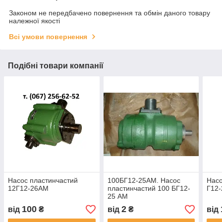
Законом не передбачено повернення та обмін даного товару
належної якості
Всі умови повернення
Подібні товари компанії
Насос пластинчастий
100БГ12-25АМ. Насос
Насо
12Г12-26АМ
пластинчастий 100 БГ12-
Г12
25 АМ
100
2
від
₴
від
₴
від