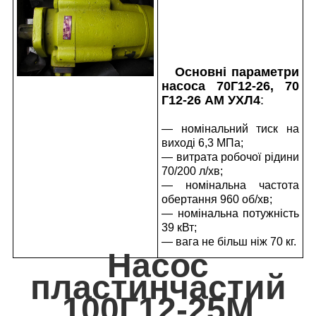
Основні параметри
насоса 70Г12-26, 70
Г12-26 АМ УХЛ4
:
— номінальний тиск на
виході 6,3 МПа;
— витрата робочої рідини
70/200 л/хв;
— номінальна частота
обертання 960 об/хв;
— номінальна потужність
39 кВт;
— вага не більш ніж 70 кг.
Насос
пластинчастий
100Г12-25М