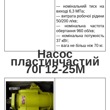
— номінальний тиск на
виході 6,3 МПа;
— витрата робочої рідини
50/200 л/хв;
— номінальна частота
обертання 960 об/хв;
— номінальна потужність
37 кВт;
— вага не більш ніж 70 кг.
Насос
пластинчастий
70Г12-25М