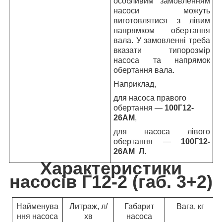
особливим замовленням
насоси можуть
виготовлятися з лівим
напрямком обертання
вала. У замовленні треба
вказати типорозмір
насоса та напрямок
обертання вала.
Наприклад,
для насоса правого
обертання —
100Г12-
26АМ
,
для насоса лівого
обертання —
100Г12-
26АМ Л
.
Характеристики
насосів Г12-2 (габ. 3+2)
Найменува
Литраж, л/
Габарит
Вага, кг
ння насоса
хв
насоса