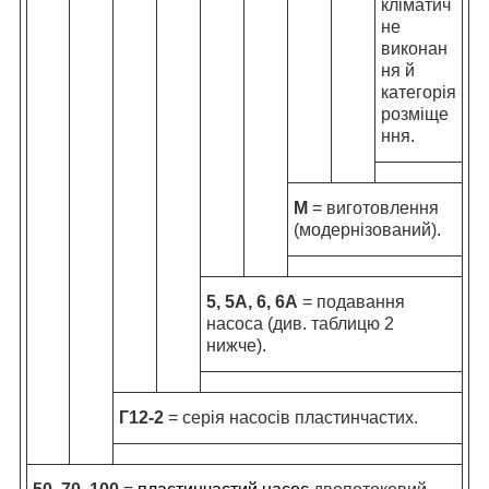
кліматич
не
виконан
ня й
категорія
розміще
ння.
М
= виготовлення
(модернізований).
5, 5А, 6, 6А
= подавання
насоса (див. таблицю 2
нижче).
Г12-2
= серія насосів пластинчастих.