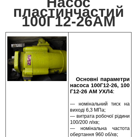
Насос
пластинчастий
100Г12-26АМ
Основні параметри
насоса 100Г12-26, 100
Г12-26 АМ УХЛ4
:
— номінальний тиск на
виході 6,3 МПа;
— витрата робочої рідини
100/200 л/хв;
— номінальна частота
обертання 960 об/хв;