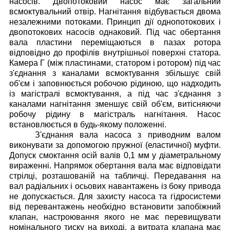
насосів. Двопотоковий насос має загальний
всмоктувальний отвір. Нагнітання відбувається двома
незалежними потоками. Принцип дії однопотокових і
двопотокових насосів однаковий. Під час обертання
вала пластини переміщаються в пазах ротора
відповідно до профілів внутрішньої поверхні статора.
Камера Г (між пластинами, статором і ротором) під час
з'єднання з каналами всмоктування збільшує свій
об'єм і заповнюється робочою рідиною, що надходить
із магістралі всмоктування, а під час з'єднання з
каналами нагнітання зменшує свій об'єм, витісняючи
робочу рідину в магістраль нагнітання.
Насос
встановлюється в будь-якому положенні.
З'єднання вала насоса з приводним валом
виконувати за допомогою пружної (еластичної) муфти.
Допуск смоктання осій валів 0,1 мм у діаметральному
вираженні. Напрямок обертання вала має відповідати
стрілці, розташованій на табличці. Передавання на
вал радіальних і осьових навантажень із боку привода
не допускається.
Для захисту насоса та гідросистеми
від перевантажень необхідно встановити запобіжний
клапан, настроювання якого не має перевищувати
номінального тиску на виході, а витрата клапана має