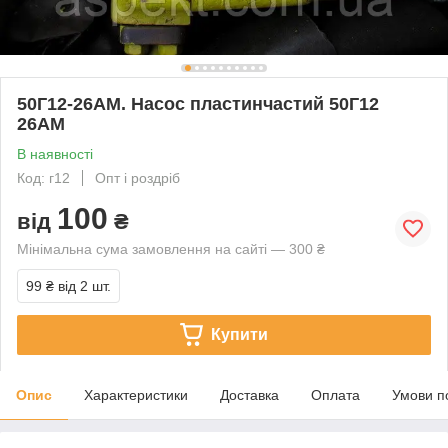
50Г12-26АМ. Насос пластинчастий 50Г12
26АМ
В наявності
Код: г12
Опт і роздріб
100
від
₴
Мінімальна сума замовлення на сайті — 300 ₴
99 ₴
від 2 шт.
Купити
Опис
Характеристики
Доставка
Оплата
Умови п