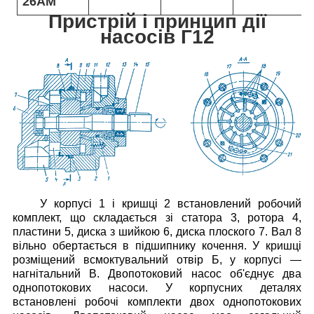
26АМ
Пристрій і принцип дії
насосів Г12
У корпусі 1 і кришці 2 встановлений робочий
комплект, що складається зі статора 3, ротора 4,
пластини 5, диска з шийкою 6, диска плоского 7. Вал 8
вільно обертається в підшипнику кочення.
У кришці
розміщений всмоктувальний отвір Б, у корпусі —
нагнітальний В.
Двопотоковий насос об'єднує два
однопотокових насоси. У корпусних деталях
встановлені робочі комплекти двох однопотокових