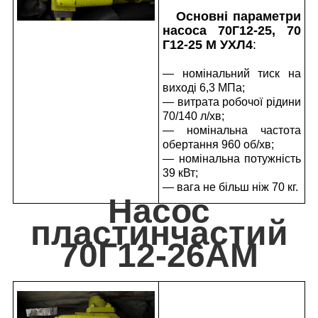
Основні параметри
насоса 70Г12-25, 70
Г12-25 М УХЛ4
:
— номінальний тиск на
виході 6,3 МПа;
— витрата робочої рідини
70/140 л/хв;
— номінальна частота
обертання 960 об/хв;
— номінальна потужність
39 кВт;
— вага не більш ніж 70 кг.
Насос
пластинчастий
70Г12-26АМ