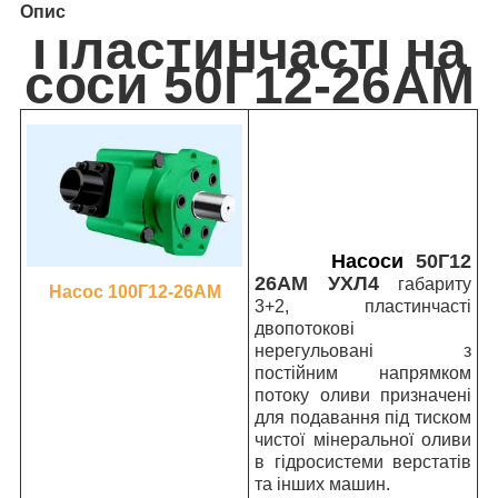
Опис
Пластинчасті на
соси 50Г12-26АМ
Насоси
50Г12
26АМ УХЛ4
габариту
Насос 100Г12-26АМ
3+2, пластинчасті
двопотокові
нерегульовані з
постійним напрямком
потоку оливи призначені
для подавання під тиском
чистої мінеральної оливи
в гідросистеми верстатів
та інших машин.