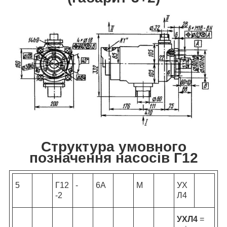
Структура умовного
позначення насосів Г12
5
Г12
-
6А
М
УХ
-2
Л4
УХЛ4
=