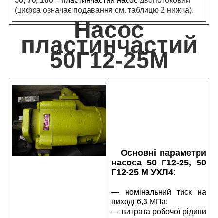
50, 70, 100
=
пластинчастий насос
двопотоковий
(цифра означає подавання см. таблицю 2 нижча).
Насос
пластинчастий
50Г12-25М
Основні параметри
насоса 50 Г12-25, 50
Г12-25 М УХЛ4
:
— номінальний тиск на
виході 6,3 МПа;
— витрата робочої рідини