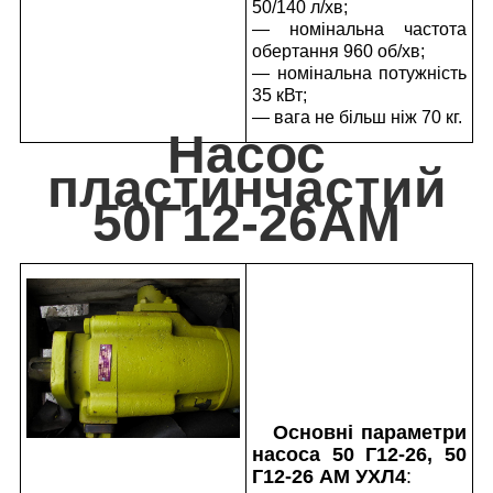
50/140 л/хв;
— номінальна частота
обертання 960 об/хв;
— номінальна потужність
35 кВт;
— вага не більш ніж 70 кг.
Насос
пластинчастий
50Г12-26АМ
Основні параметри
насоса 50 Г12-26, 50
Г12-26 АМ УХЛ4
: