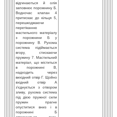
відгинаються й олія
заповнює порожнину Б.
Водночас клапан 4
притискає до кільця 5,
перешкоджаючи
перетіканню
мастильного матеріалу
з порожнини Б у
порожнину В. Рухома
система підіймається
вгору, стискаючи
пружину 7. Мастильний
матеріал, що міститься
в порожнині В,
надходить через
вихідний отвір Г. Щойно
вхідний отвір А
з'єднується з отвором
зливу, рухома система
під дією пружної сили
пружин прагне
опуститися вниз і в
порожнині Б
створюється тиск,