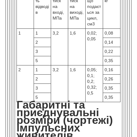
ть
тиск
тиск
що
кг
відводі
на
на
подаєт
в
вході,
виході,
ься за
МПа
МПа
цикл,
см
3
1
1
3,2
1,6
0,02;
0,08
0,05
2
0,14
3
0,22
5
0,35
2
1
3,2
1,6
0,05;
0,16
0,1;
2
0,26
0,2;
0,32;
3
0,35
0,5
5
0,35
Габаритні та
приєднувальні
розміри (чортежі)
імпульсних
живителів