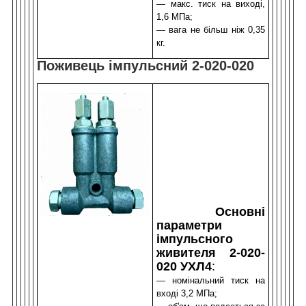
— м
акс. тиск на виході,
1,6 МПа
;
— вага не більш ніж 0,35
кг.
Поживець імпульсний 2-020-020
Основні
параметри
імпульсного
живителя 2-020-
020 УХЛ4
:
— номінальний тиск на
вході 3,2 МПа;