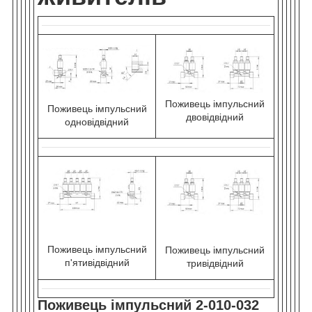
Поживець імпульсний
Поживець імпульсний
двовідвідний
одновідвідний
Поживець імпульсний
Поживець імпульсний
п'ятивідвідний
тривідвідний
Поживець імпульсний 2-010-032