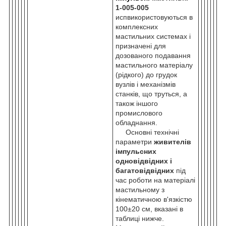
1-005-005
исп
використовуються в
комплексних
мастильних системах і
призначені для
дозованого подавання
мастильного матеріалу
(рідкого) до грудок
вузлів і механізмів
станків, що труться, а
також іншого
промислового
обладнання.
Основні технічні
параметри
живителів
імпульсних
одновідвідних і
багатовідвідних
під
час роботи на матеріалі
мастильному з
кінематичною в'язкістю
100±20 см, вказані в
таблиці нижче.