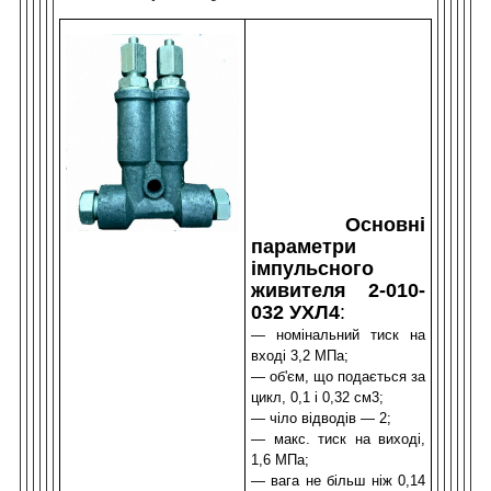
Основні
параметри
імпульсного
живителя 2-010-
032 УХЛ4
:
— номінальний тиск на
вході 3,2 МПа;
— о
б'єм, що подається за
цикл, 0,1 і 0,32 см
3
;
— ч
іло відводів — 2
;
— м
акс. тиск на виході,
1,6 МПа
;
— вага не більш ніж 0,14