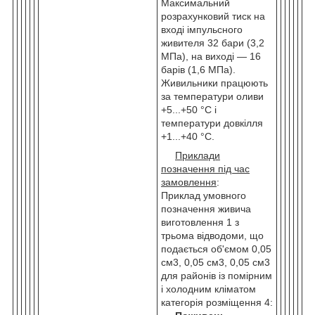
Максимальний
розрахунковий тиск на
вході імпульсного
живителя 32 бари (3,2
МПа), на виході — 16
барів (1,6 МПа).
Живильники працюють
за температури оливи
+5...+50 °C і
температури довкілля
+1...+40 °C.
Приклади
позначення під час
замовлення
:
Приклад умовного
позначення живича
виготовлення 1 з
трьома відводоми, що
подається об'ємом 0,05
см3, 0,05 см3, 0,05 см3
для районів із помірним
і холодним кліматом
категорія розміщення 4: