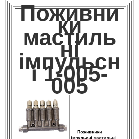
Поживни
ки
мастиль
ні
імпульсн
і 1-005-
005
Поживники
імпульсні
мастильні