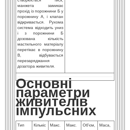
манжета замикає
прохід із порожнини Б у
порожнину А, і клапан
відкривається. Рухома
система відходить униз
і з порожнини Б
дозована кількість
мастильного матеріалу
перетікає в порожнину
В, відбувається
перезаряджання
дозатора живителя.
Основні
параметри
живителів
імпульсних
Тип
Кількіс
Макс.
Макс.
Об'єм,
Маса,