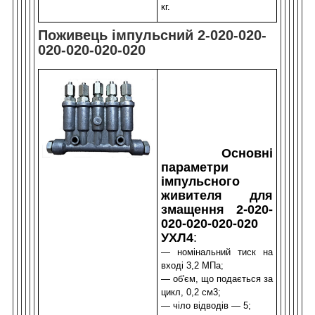
кг.
Поживець імпульсний 2-020-020-
020-020-020-020
Основні
параметри
імпульсного
живителя для
змащення 2-020-
020-020-020-020
УХЛ4
:
— номінальний тиск на
вході 3,2 МПа;
— о
б'єм, що подається за
цикл, 0,2 см
3
;
— ч
іло відводів — 5
;