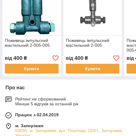
Поживець імпульсний
Поживець імпульсний
Пожи
мастильний 2-005-005
мастильний 2-005
маст
005-
400
400
від
₴
від
₴
від
Купити
Купити
Про нас
Рейтинг не сформований
Менше 5 відгуків за останній рік
Працює з 02.04.2019
м. Запоріжжя
69095, м. Запоріжжя, вул. Поштова, 159/1, Запоріжжя,
Україна