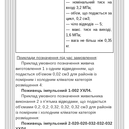
— номінальний тиск на
вході 3,2 МПа;
— о
б'єм, що подається за
цикл, 0,2 см
3
;
— ч
іло відводів — 5
;
— м
акс. тиск на виході,
1,6 МПа
;
— вага не більш ніж 0,35
кг.
Приклади позначення під час замовлення
:
Приклад умовного позначення живича
виготовлення 1 з одним відведенням, що
подається об'ємом 0,02 см3 для районів із
помірним і холодним кліматом категорія
розміщення 4:
Поживець імпульсний 1-002 УХЛ4.
Приклад умовного позначення живильника
виконання 2 з п'ятьма відводами, що подається
об'ємами 0,2; 0,2; 0,32; 0,32; 0,32 см3 для районів
із помірним і холодним кліматом категорія
розміщення:
Поживець імпульсний 2-020-020-032-032-032
УХЛ4.