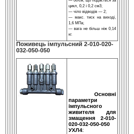
— о
б'єм, що подається за
цикл, 0,2 і 0,2 см
3
;
— ч
іло відводів — 2
;
— м
акс. тиск на виході,
1,6 МПа
;
— вага не більш ніж 0,14
кг.
Поживець імпульсний 2-010-020-
032-050-050
Основні
параметри
імпульсного
живителя для
змащення 2-010-
020-032-050-050
УХЛ4
: