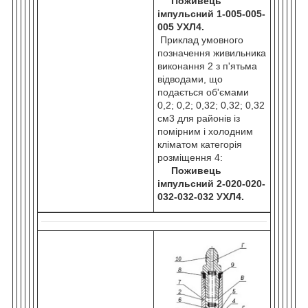
Поживець
імпульсний 1-005-005-
005 УХЛ4.
Приклад умовного
позначення живильника
виконання 2 з п'ятьма
відводами, що
подається об'ємами
0,2; 0,2; 0,32; 0,32; 0,32
см3 для районів із
помірним і холодним
кліматом категорія
розміщення 4:
Поживець
імпульсний 2-020-020-
032-032-032 УХЛ4.