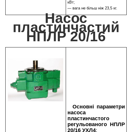
кВт;
— вага не більш ніж 23,5 кг.
Насос
пластинчастий
НПЛР 20/16
Основні параметри
насоса
пластинчастого
регульованого НПЛР
20/16 УХЛ4
: