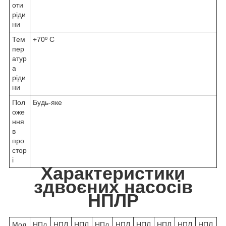
оти
ріди
ни
Тем
+70º C
пер
атур
а
ріди
ни
Пол
Будь-яке
оже
ння
в
про
стор
і
Характеристики
здвоєних насосів
НПЛР
Мод
НПл
НПЛ
НПЛ
НПл
НПЛ
НПЛ
НПЛ
НПЛ
НПЛ