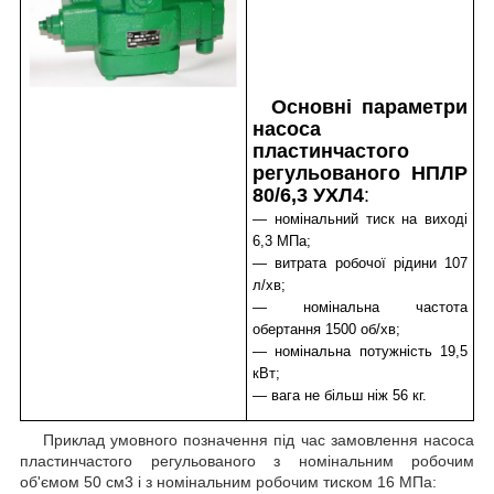
Основні параметри
насоса
пластинчастого
регульованого НПЛР
80/6,3 УХЛ4
:
— номінальний тиск на виході
6,3 МПа;
— витрата робочої рідини 107
л/хв;
— номінальна частота
обертання 1500 об/хв;
— номінальна потужність 19,5
кВт;
— вага не більш ніж 56 кг.
Приклад умовного позначення під час замовлення насоса
пластинчастого регульованого з номінальним робочим
об'ємом 50 см3 і з номінальним робочим тиском 16 МПа: