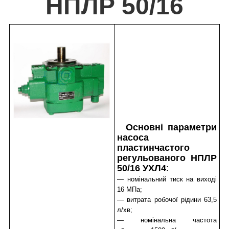
НПЛР 50/16
Основні параметри
насоса
пластинчастого
регульованого НПЛР
50/16 УХЛ4
:
— номінальний тиск на виході
16 МПа;
— витрата робочої рідини 63,5
л/хв;
— номінальна частота