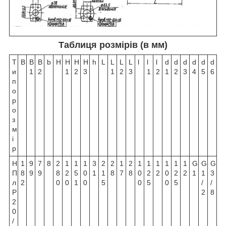
Таблиця розмірів (в мм)
Т
B
B
B
b
H
H
H
H
h
L
L
L
L
l
l
l
d
d
d
d
d
d
и
1
2
1
2
3
1
2
3
1
2
1
2
3
4
5
6
п
о
р
о
з
м
і
р
Н
1
9
7
8
2
1
1
1
3
2
2
1
2
1
1
1
1
1
1
G
G
G
П
8
9
9
8
2
5
0
1
1
8
7
8
0
2
2
0
2
2
1
1
3
л
2
0
0
1
0
5
0
5
0
5
/
/
Р
2
8
2
0
/