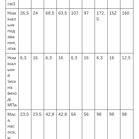
см3
Ном
26,5
24
68,5
63,5
107
97
172,
152
160
інал
5
ьне
под
ава
ння,
л/хв
Ном
6,3
16
6,3
16
6,3
16
6,3
16
12,5
інал
ьни
й
тиск
на
вихо
ді,
МПа
Мас
23,5
23,5
42,8
42,8
56
56
98
98
98
а
нас
оса,
кг