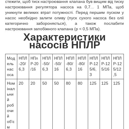
стежити, щоб тиск настроювання клапана був вищим від тиску
настроювання регулятора насоса на 0,7... 1 МПа, щоб
уникнути великих втрат потужності. Перед першим пуском у
насос необхідно залити оливу (пуск сухого насоса без олії
категорично забороняється), а також послабити
настроювання запобіжного клапана (р < 0,5 МПа).
Характеристики
насосів НПЛР
Мод
НПЛ
НПЛ
НПЛ
НПЛ
НПЛ
НПЛ
НПЛ
НПЛ
НПл
ель
-20/
-50/
-50/
-80/
-80/
Р-12
Р-12
Р-12
Р-20
нас
6,3
6,3
16
6,3
16
5/6,
5/16
5/12
/16
оса
3
,5
Ном
20
20
50
50
80
80
125
125
125
інал
ьни
й
роб
очи
й
об'є
м