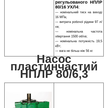
регульованого НПЛР
80/16 УХЛ4
:
— номінальний тиск на виході
16 МПа;
— витрата робочої рідини 97 л/
хв;
— номінальна частота
обертання 1500 об/хв;
— номінальна потужність 19,5
кВт;
— вага не більш ніж 56 кг.
Насос
пластинчастий
НПЛР 80/6,3