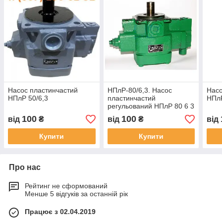
Насос пластинчастий
НПлР-80/6,3. Насос
Насо
НПлР 50/6,3
пластинчастий
НПл
регульований НПлР 80 6 3
100
100
від
₴
від
₴
від
Купити
Купити
Про нас
Рейтинг не сформований
Менше 5 відгуків за останній рік
Працює з 02.04.2019