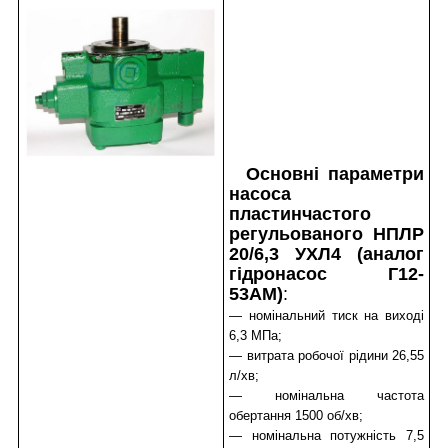
Основні параметри
насоса
пластинчастого
регульованого НПЛР
20/6,3 УХЛ4 (аналог
гідронасос Г12-
53АМ)
:
— номінальний тиск на виході
6,3 МПа;
— витрата робочої рідини 26,55
л/хв;
— номінальна частота
обертання 1500 об/хв;
— номінальна потужність 7,5