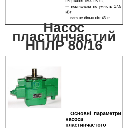
обертання 1500 об/хв;
— номінальна потужність 17,5
кВт;
— вага не більш ніж 43 кг.
Насос
пластинчастий
НПЛР 80/16
Основні параметри
насоса
пластинчастого