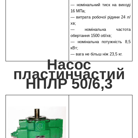
— номінальний тиск на виході
16 МПа;
— витрата робочої рідини 24 л/
хв;
— номінальна частота
обертання 1500 об/хв;
— номінальна потужність 8,5
кВт;
— вага не більш ніж 23,5 кг.
Насос
пластинчастий
НПЛР 50/6,3