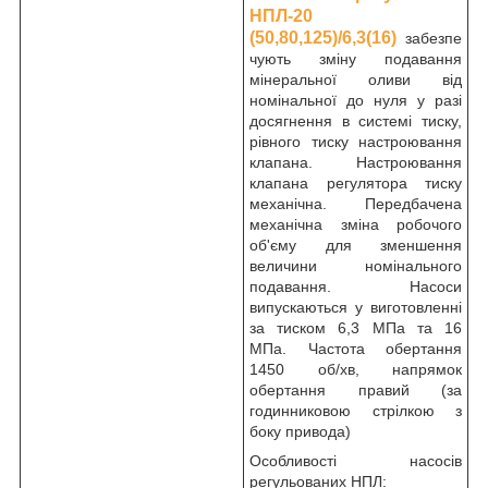
НПЛ-20
(50,80,125)/6,3(16)
забезпе
чують зміну подавання
мінеральної оливи від
номінальної до нуля у разі
досягнення в системі тиску,
рівного тиску настроювання
клапана. Настроювання
клапана регулятора тиску
механічна. Передбачена
механічна зміна робочого
об'єму для зменшення
величини номінального
подавання. Насоси
випускаються у виготовленні
за тиском 6,3 МПа та 16
МПа. Частота обертання
1450 об/хв, напрямок
обертання правий (за
годинниковою стрілкою з
боку привода)
Особливості насосів
регульованих НПЛ: