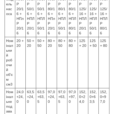
ель
Р
Р
Р
Р
Р
Р
Р
Р
Р
нас
20/1
50/1
50/1
80/1
80/1
80/1
125/
125/
125/
оса
6 +
6 +
6 +
6 +
6 +
6 +
16 +
16 +
16 +
НПл
НПЛ
НПЛ
НПл
НПЛ
НПЛ
НПЛ
НПЛ
НПЛ
Р
Р
Р
Р
Р
Р
Р
Р
Р
20/1
20/1
50/1
20/1
50/1
80/1
20/1
50/1
80/1
6
6
6
6
6
6
6
6
6
Ном
20 +
50 +
50 +
80 +
80 +
80 +
125
125
125
інал
20
20
50
20
50
80
+ 20
+ 50
+ 80
ьни
й
роб
очи
й
об'є
м
см3
Ном
24,0
63,5
63,5
97,0
97,0
97,0
152,
152,
152,
інал
+24,
+24,
+63,
+24,
+63,
+97,
0+2
0+6
0+9
ьне
0
0
5
0
5
0
4,0
3,5
7,0
под
ава