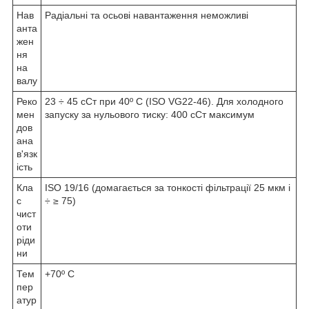
Нав
Радіальні та осьові навантаження неможливі
анта
жен
ня
на
валу
Реко
23 ÷ 45 сСт при 40º С (ISO VG22-46). Для холодного
мен
запуску за нульового тиску: 400 сСт максимум
дов
ана
в'язк
ість
Кла
ISO 19/16 (домагається за тонкості фільтрації 25 мкм і
с
÷ ≥ 75)
чист
оти
ріди
ни
Тем
+70º C
пер
атур