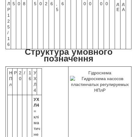
Л
5
0
8
5
0
2
6
,
6
0
0
0
0
д
д
Р
5
Е
А
1
2
5
/
1
6
Структура умовного
позначення
Н
Р
2
/
1
У
Гідросхема
П
0
6
Х
л
Л
4
УХ
Л4
=
клі
ма
тич
не