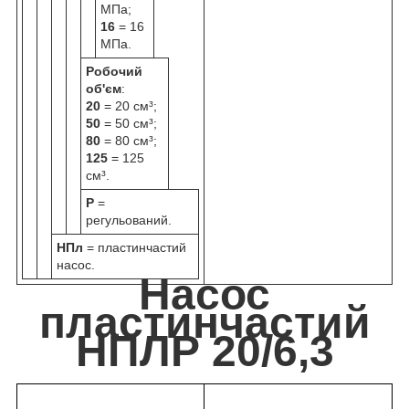
МПа;
16
= 16
МПа.
Робочий
об'єм
:
20
= 20 см³;
50
= 50 см³;
80
= 80 см³;
125
= 125
см³.
Р
=
регульований.
НПл
= пластинчастий
насос.
Насос
пластинчастий
НПЛР 20/6,3