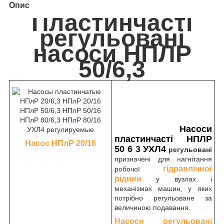
Опис
Пластинчасті
регульовані
насоси НПЛР
50/6,3
Насоси
пластинчасті НПЛР
Насос НПлР 20/16
50 6 3 УХЛ4
регульовані
призначені для нагнітання
гідравлічної
робочої
рідини
у вузлах і
механізмах машин, у яких
потрібно регульоване за
величиною подавання.
Насоси регульовані