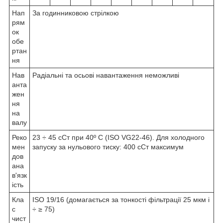
Нап
За годинниковою стрілкою
рям
ок
обе
ртан
ня
Нав
Радіальні та осьові навантаження неможливі
анта
жен
ня
на
валу
Реко
23 ÷ 45 сСт при 40º С (ISO VG22-46). Для холодного
мен
запуску за нульового тиску: 400 сСт максимум
дов
ана
в'язк
ість
Кла
ISO 19/16 (домагається за тонкості фільтрації 25 мкм і
с
÷ ≥ 75)
чист