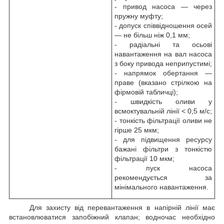
- привод насоса — через
пружну муфту;
- допуск співвідношення осей
— не більш ніж 0,1 мм;
- радіальні та осьові
навантаження на вал насоса
з боку привода неприпустимі;
- напрямок обертання —
праве (вказано стрілкою на
фірмовій табличці);
- швидкість оливи у
всмоктувальній лінії < 0,5 м/с;
- тонкість фільтрації оливи не
гірше 25 мкм;
- для підвищення ресурсу
бажані фільтри з тонкістю
фільтрації 10 мкм;
- пуск насоса
рекомендується за
мінімального навантаження.
Для захисту від перевантаження в напірній лінії має
встановлюватися запобіжний клапан; водночас необхідно