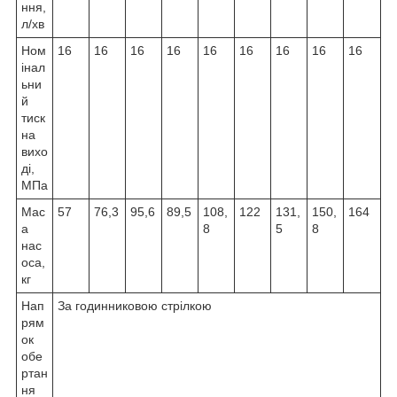
ння,
л/хв
Ном
16
16
16
16
16
16
16
16
16
інал
ьни
й
тиск
на
вихо
ді,
МПа
Мас
57
76,3
95,6
89,5
108,
122
131,
150,
164
а
8
5
8
нас
оса,
кг
Нап
За годинниковою стрілкою
рям
ок
обе
ртан
ня