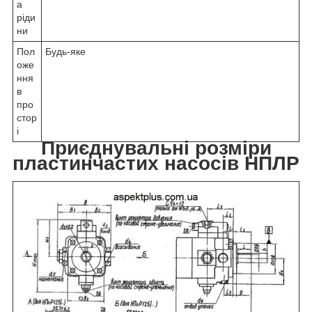
а
ріди
ни
Пол
Будь-яке
оже
ння
в
про
стор
і
Приєднувальні розміри
пластинчастих насосів НПЛР