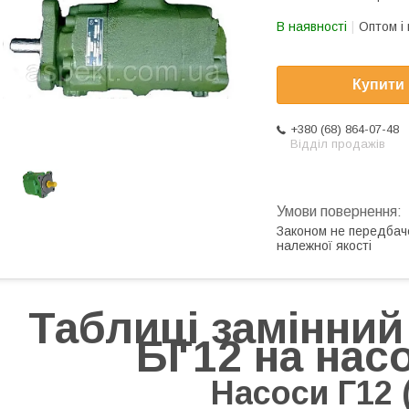
В наявності
Оптом і 
Купити
+380 (68) 864-07-48
Відділ продажів
Законом не передбач
належної якості
Таблиці замінний 
БГ12 на нас
Насоси Г12 