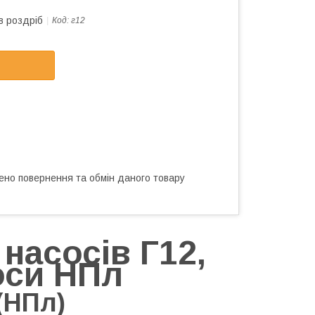
в роздріб
Код:
г12
ено повернення та обмін даного товару
насосів Г12,
оси НПл
(НПл)