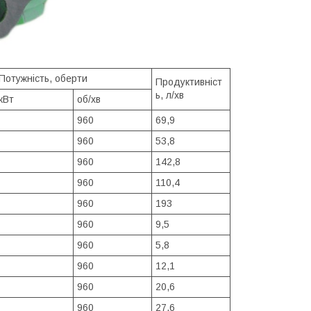
Потужність, оберти
Продуктивніст
ь, л/хв
кВт
об/хв
960
69,9
960
53,8
960
142,8
960
110,4
960
193
960
9,5
960
5,8
960
12,1
960
20,6
960
27,6