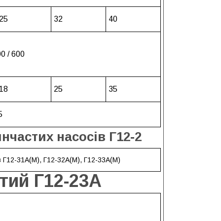
25
32
40
00 / 600
18
25
35
5
нчастих насосів Г12-2
тий Г12-23А