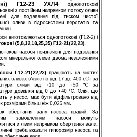
рні) Г12-23 УХЛ4
однопотокові
ьовані з постійним напрямком потоку оливи
чені для подавання під тиском чистої
льної оливи в гідросистеми верстатів та
ашин.
 виготовляються однопотокові (Г12-2) і
кові (5,8,12,18,25,35) Г12-21(22,23)
.
окові насоси призначені для подавання
ском мінеральної оливи двома незалежними
ми.
ы Г12-21(22,23)
працюють на чистих
ьних оливах в'язкістю від 17 до 400 сСт за
ратури оливи від +10 до +50 °C за
атури довкілля від 0 до +40 °C. Олія, що
ить у насос, має бути відфільтровано від
к розмірами більш ніж 0,025 мм.
ок обертання валу насоса правий. За
ивим замовленням насоси можуть
лятися з лівим напрямком обертання вала.
ленні треба вказати типорозмір насоса та
к обертання вала.