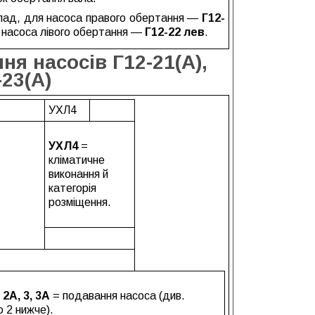
лад, для насоса правого обертання —
Г12-
я насоса лівого обертання —
Г12-22 лев
.
я насосів Г12-21(А),
-23(А)
УХЛ4
УХЛ4
=
кліматичне
виконання й
категорія
розміщення.
, 2А, 3, 3А
= подавання насоса (див.
 2 нижче).