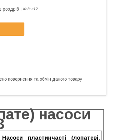
в роздріб
Код:
г12
ено повернення та обмін даного товару
пате) насоси
3
си пластинчасті (лопатеві,