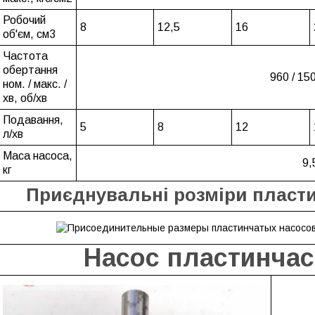
Робочий
8
12,5
16
об'єм, см3
Частота
обертання
960 / 15
ном. / макс. /
хв, об/хв
Подавання,
5
8
12
л/хв
Маса насоса,
9,
кг
Приєднувальні розміри пласти
Насос пластинчас