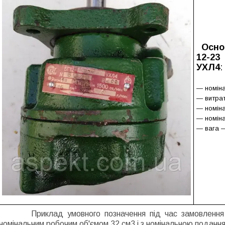
Осно
12-23
УХЛ4
:
— номіна
— витрат
— номіна
— номіна
— вага —
Приклад умовного позначення під час замовлення на
номінальним робочим об'ємом 32 см3 і з номінальною подання