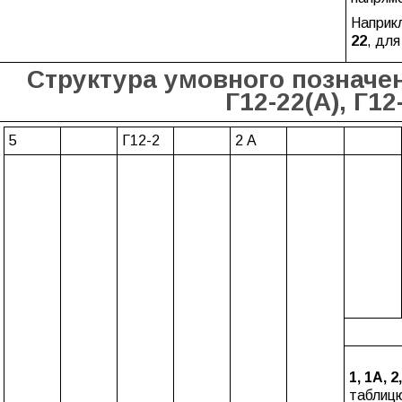
Наприк
22
, дл
Структура умовного позначенн
Г12-22(А), Г12
5
Г12-2
2 А
1, 1А, 2
таблицю