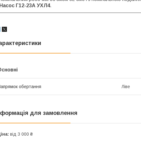
Насос Г12-23А УХЛ4
.
арактеристики
Основні
апрямок обертання
Ліве
нформація для замовлення
іна:
від 3 000 ₴