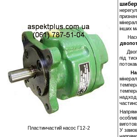
шибе
нерегул
призна
мінера
інших м
Насоси
двопото
Двопот
під ти
потока
Насос
мінерал
темпе
темпер
надход
частино
Напрям
особл
виготов
Пластинчастий насос Г12-2
У замов
напрямо