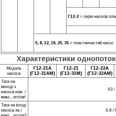
Г12-2
= серія насосів пл
5, 8, 12, 18, 25, 35
= пластинчастий насос
Характеристики однопотоко
Г12-21А
Г12-21
Г12-22А
Модель
(Г12-31АМ)
(Г12-31М)
(Г12-32АМ)
насоса
Тиск на
виході з
63 /
насоса ном. /
макс., кгс/см²
Тиск на вході
насоса хв./
0,8 / 
макс., кгс/см2