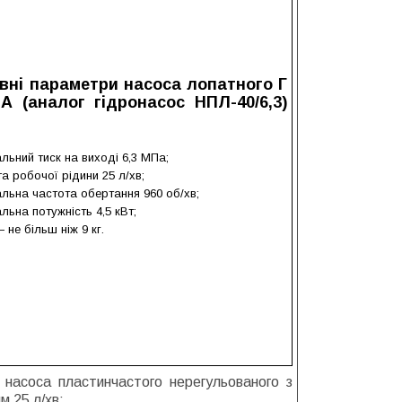
вні параметри насоса лопатного Г
 А (аналог гідронасос НПЛ-40/6,3)
льний тиск на виході 6,3 МПа;
а робочої рідини 25 л/хв;
льна частота обертання 960 об/хв;
льна потужність 4,5 кВт;
 не більш ніж 9 кг.
соса пластинчастого нерегульованого з
м 25 л/хв: