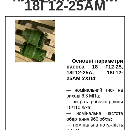
18Г12-25АМ
Основні параметри
насоса 18 Г12-25,
18Г12-25А, 18Г12-
25АМ УХЛ4
:
— номінальний тиск на
виході 6,3 МПа;
— витрата робочої рідини
18/110 л/хв;
— номінальна частота
обертання 960 об/хв;
— номінальна потужність