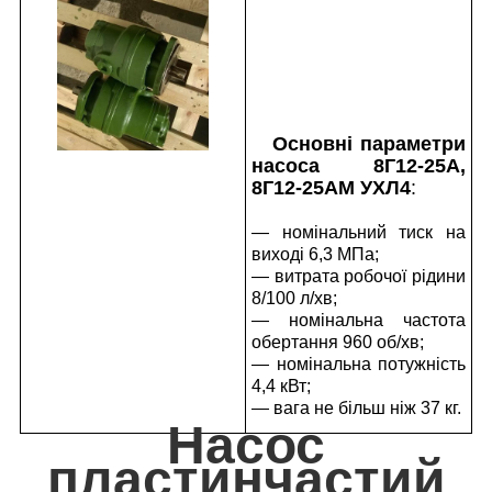
Основні параметри
насоса 8Г12-25А,
8Г12-25АМ УХЛ4
:
— номінальний тиск на
виході 6,3 МПа;
— витрата робочої рідини
8/100 л/хв;
— номінальна частота
обертання 960 об/хв;
— номінальна потужність
4,4 кВт;
— вага не більш ніж 37 кг.
Насос
пластинчастий