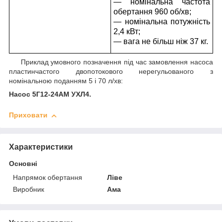
— номінальна частота
обертання 960 об/хв;
— номінальна потужність
2,4 кВт;
— вага не більш ніж 37 кг.
Приклад умовного позначення під час замовлення насоса
пластинчастого двопотокового нерегульованого з
номінальною поданням 5 і 70 л/хв:
Насос 5Г12-24АМ УХЛ4
.
Приховати
Характеристики
Основні
Напрямок обертання
Ліве
Виробник
Ама