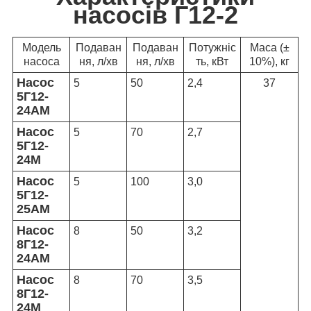
насосів Г12-2
Модель
Подаван
Подаван
Потужніс
Маса (±
насоса
ня, л/хв
ня, л/хв
ть, кВт
10%), кг
Насос
5
50
2,4
37
5Г12-
24АМ
Насос
5
70
2,7
5Г12-
24М
Насос
5
100
3,0
5Г12-
25АМ
Насос
8
50
3,2
8Г12-
24АМ
Насос
8
70
3,5
8Г12-
24М