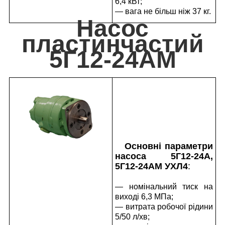
6,4 кВт;
— вага не більш ніж 37 кг.
Насос
пластинчастий
5Г12-24АМ
Основні параметри
насоса 5Г12-24А,
5Г12-24АМ УХЛ4
:
— номінальний тиск на
виході 6,3 МПа;
— витрата робочої рідини
5/50 л/хв;