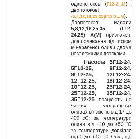
однопотокові (
) і
Г12-2...М
двопотокові
).
(
5,8,12,18,25,35)Г12-2...М
Двопотокові
насоси
5,8,12,18,25,35 (Г12-
24,25) А(М)
призначені
для подавання під тиском
мінеральної оливи двома
незалежними потоками.
Насосы 5Г12-24,
5Г12-25, 8Г12-24,
8Г12-25, 12Г12-24,
12Г12-25, 18Г12-24,
18Г12-25, 25Г12-24,
25Г12-25, 35Г12-24,
35Г12-25
працюють на
чистих мінеральних
оливах в'язкістю від 17 до
400 сСт за температури
оливи від +10 до +50 °C
за температури довкілля
від 0 до +40 °C. Олія, що