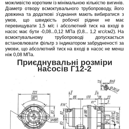
можливістю коротким із мінімальною кількістю вигинів.
Діаметр отвору всмоктувального трубопроводу, його
довжина та додаткові з'єднання мають вибиратися з
умов, що швидкість робочої рідини не має
перевищувати 1,5 м/с і абсолютний тиск на вході в
насос має бути -0,08...0,12 МПа (0,8... 1,2 кгс/см2).
На
всмоктувальному трубопроводі допускається
встановлювати фільтр з індикатором забрудненості за
умови, що абсолютний тиск на вході в насос не менш
ніж 0,08 МПа.
Приєднувальні розміри
насосів Г12-2