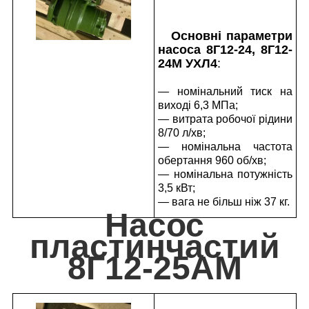
Основні параметри
насоса 8Г12-24, 8Г12-
24М УХЛ4
:
— номінальний тиск на
виході 6,3 МПа;
— витрата робочої рідини
8/70 л/хв;
— номінальна частота
обертання 960 об/хв;
— номінальна потужність
3,5 кВт;
— вага не більш ніж 37 кг.
Насос
пластинчастий
8Г12-25АМ