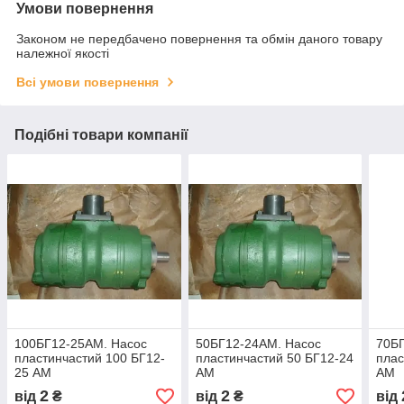
Умови повернення
Законом не передбачено повернення та обмін даного товару
належної якості
Всі умови повернення
Подібні товари компанії
100БГ12-25АМ. Насос
50БГ12-24АМ. Насос
70Б
пластинчастий 100 БГ12-
пластинчастий 50 БГ12-24
плас
25 АМ
АМ
АМ
2
2
від
₴
від
₴
від