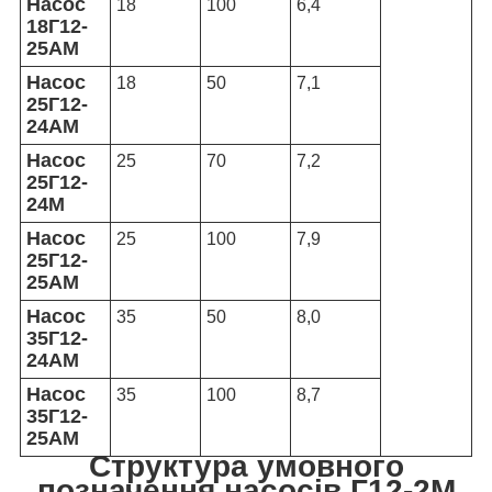
Насос
18
100
6,4
18Г12-
25АМ
Насос
18
50
7,1
25Г12-
24АМ
Насос
25
70
7,2
25Г12-
24М
Насос
25
100
7,9
25Г12-
25АМ
Насос
35
50
8,0
35Г12-
24АМ
Насос
35
100
8,7
35Г12-
25АМ
Структура умовного
позначення насосів Г12-2М