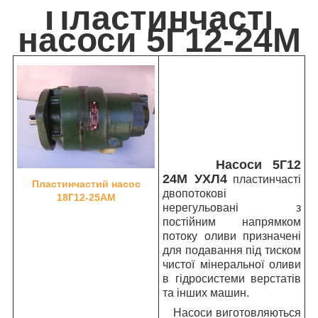
Пластинчасті
насоси 5Г12-24М
Насоси 5Г12
24М УХЛ4
пластинчасті
Пластинчастий насос
двопотокові
18Г12-25АМ
нерегульовані з
постійним напрямком
потоку оливи призначені
для подавання під тиском
чистої мінеральної оливи
в гідросистеми верстатів
та інших машин.
Насоси виготовляються