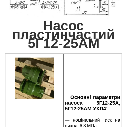
Насос
пластинчастий
5Г12-25АМ
Основні параметри
насоса 5Г12-25А,
5Г12-25АМ УХЛ4
:
— номінальний тиск на
виході 6,3 МПа;