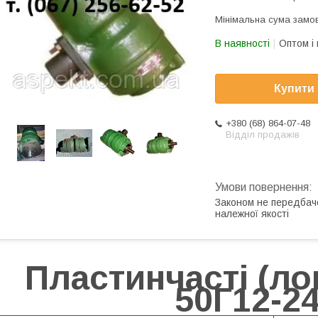
Мінімальна сума замов
В наявності
Оптом і 
Купити
+380 (68) 864-07-48
Відділ продажів
Законом не передбач
належної якості
Пластинчасті (ло
50Г12-2