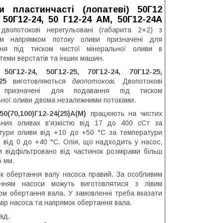
и пластинчасті (лопатеві) 50Г12
 50Г12-24, 50 Г12-24 АМ, 50Г12-24А
вопотокові нерегульовані (габарита 2+2) з
ним напрямком потоку оливи призначені для
ння під тиском чистої мінеральної оливи в
теми верстатів та інших машин.
50Г12-24, 50Г12-25, 70Г12-24, 70Г12-25,
25
виготовляються
двопотокові.
Двопотокові
 призначені для подавання під тиском
ьної оливи двома незалежними потоками.
50(70,100)Г12-24(25)А(М)
працюють на чистих
ьних оливах в'язкістю від 17 до 400 сСт за
тури оливи від +10 до +50 °C за температури
я від 0 до +40 °C. Олія, що надходить у насос,
и відфільтровано від частинок розмірами більш
5 мм.
к обертання валу насоса правий. За особливим
енням насоси можуть виготовлятися з лівим
ом обертання вала. У замовленні треба вказати
мір насоса та напрямок обертання вала.
ад,