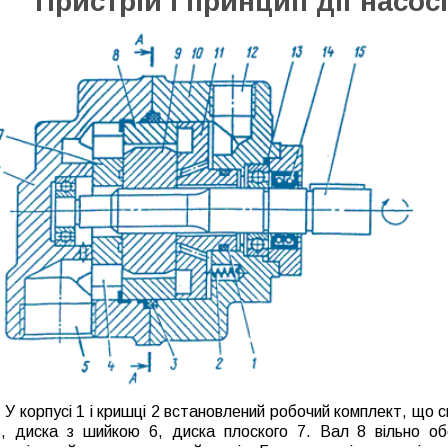
Пристрій і принцип дії насосі
У корпусі 1 і кришці 2 встановлений робочий комплект, що 
5, диска з шийкою 6, диска плоского 7. Вал 8 вільно об