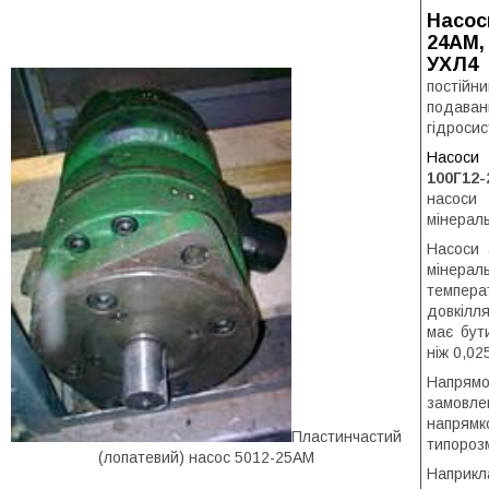
Насос
24АМ,
УХЛ4
д
постій
подава
гідросис
Насоси
100Г12-
насоси
мінерал
Насоси
мінерал
темпера
довкілл
має бут
ніж 0,02
Напрямо
замовл
напрямк
Пластинчастий
типороз
(лопатевий) насос 5012-25АМ
Наприкл