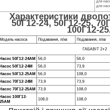
для нас
для нас
Характеристики двопо
50Г12-24, 50Г12-25, 70Г
100Г12-2
Модель насоса
Подавання, л/хв
Подавання, л/хв
ГАБАВІТ 2+2
Насос 50Г12-24АМ
56,0
56,0
Насос 50Г12-24М
56,0
73,9
Насос 50Г12-25АМ
56,0
108,0
Насос 70Г12-24М
73,9
73,9
Насос 70Г12-25АМ
73,9
108,0
Насос 100Г12-
108,0
108,0
25АМ