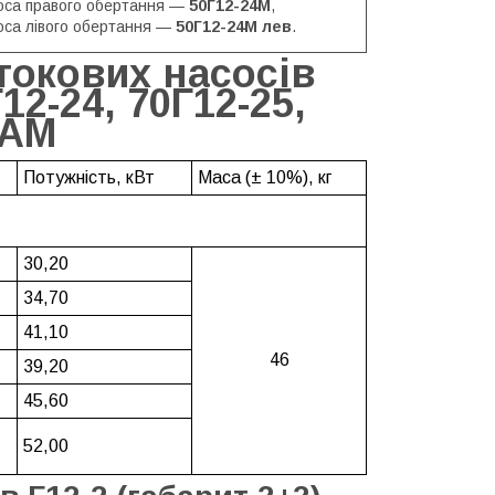
оса правого обертання —
50Г12-24М
,
оса лівого обертання —
50Г12-24М лев
.
токових насосів
12-24, 70Г12-25,
5АМ
Потужність, кВт
Маса (± 10%), кг
30,20
34,70
41,10
46
39,20
45,60
52,00