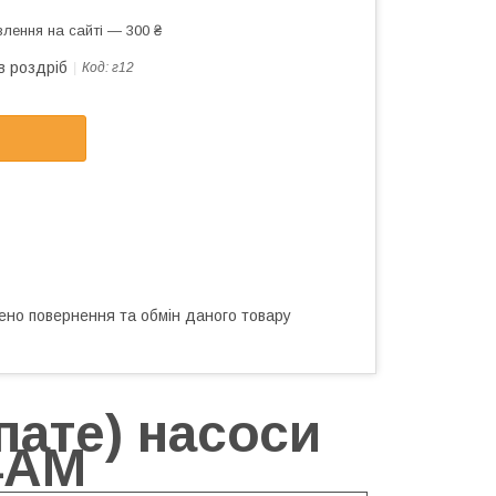
лення на сайті — 300 ₴
в роздріб
Код:
г12
ено повернення та обмін даного товару
пате) насоси
4АМ