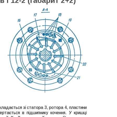
в Г12-2 (габарит 2+2)
складається зі статора 3, ротора 4, пластини
ертається в підшипнику кочення.
У кришці