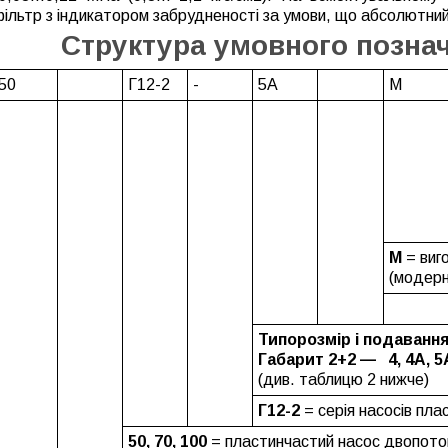
ільтр з індикатором забрудненості за умови, що абсолютний 
Структура умовного познач
50
Г12-2
-
5А
М
М
= виг
(модерн
Типорозмір і подавання
Габарит 2+2 — 4, 4А, 5
(див. таблицю 2 нижче)
Г12-2
= серія насосів пла
50, 70, 100
= пластинчастий насос двопото