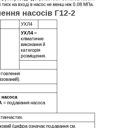
тиск на вході в насос не менш ніж 0,08 МПа.
ення насосів Г12-2
УХЛ4
УХЛ4
=
кліматичне
виконання й
категорія
розміщення.
отовлення
ізований).
 насоса
:
А
= подавання насоса
стинчастих.
ковий (цифра означає подавання см.