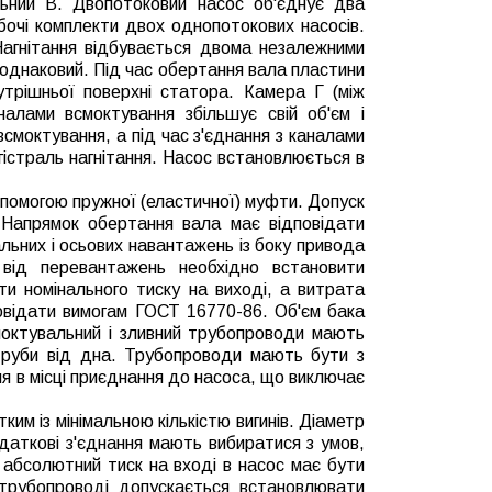
льний В.
Двопотоковий насос об'єднує два
бочі комплекти двох однопотокових насосів.
Нагнітання відбувається двома незалежними
 однаковий. Під час обертання вала пластини
утрішньої поверхні статора. Камера Г (між
налами всмоктування збільшує свій об'єм і
смоктування, а під час з'єднання з каналами
гістраль нагнітання.
Насос встановлюється в
помогою пружної (еластичної) муфти. Допуск
. Напрямок обертання вала має відповідати
льних і осьових навантажень із боку привода
від перевантажень необхідно встановити
и номінального тиску на виході, а витрата
овідати вимогам ГОСТ 16770-86. Об'єм бака
моктувальний і зливний трубопроводи мають
 труби від дна. Трубопроводи мають бути з
я в місці приєднання до насоса, що виключає
м із мінімальною кількістю вигинів. Діаметр
аткові з'єднання мають вибиратися з умов,
 абсолютний тиск на вході в насос має бути
трубопроводі допускається встановлювати