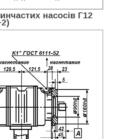
инчастих насосів Г12
+2)