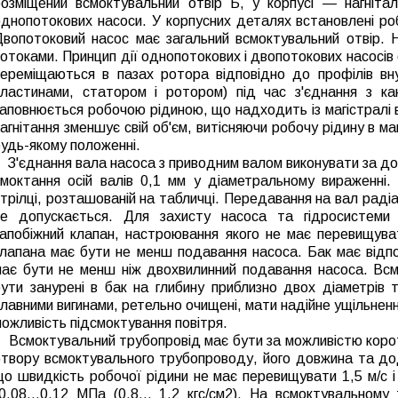
розміщений всмоктувальний отвір Б, у корпусі — нагніта
однопотокових насоси. У корпусних деталях встановлені ро
Двопотоковий насос має загальний всмоктувальний отвір. 
отоками. Принцип дії однопотокових і двопотокових насосів
переміщаються в пазах ротора відповідно до профілів вн
пластинами, статором і ротором) під час з'єднання з ка
аповнюється робочою рідиною, що надходить із магістралі в
агнітання зменшує свій об'єм, витісняючи робочу рідину в ма
удь-якому положенні.
З'єднання вала насоса з приводним валом виконувати за до
смоктання осій валів 0,1 мм у діаметральному вираженні
трілці, розташованій на табличці. Передавання на вал радіа
не допускається.
Для захисту насоса та гідросистеми 
запобіжний клапан, настроювання якого не має перевищуват
клапана має бути не менш подавання насоса.
Бак має відп
має бути не менш ніж двохвилинний подавання насоса. Вс
бути занурені в бак на глибину приблизно двох діаметрів
лавними вигинами, ретельно очищені, мати надійне ущільненн
ожливість підсмоктування повітря.
смоктувальний трубопровід має бути за можливістю коротки
отвору всмоктувального трубопроводу, його довжина та дод
о швидкість робочої рідини не має перевищувати 1,5 м/с і
0,08...0,12 МПа (0,8... 1,2 кгс/см2).
На всмоктувальному 