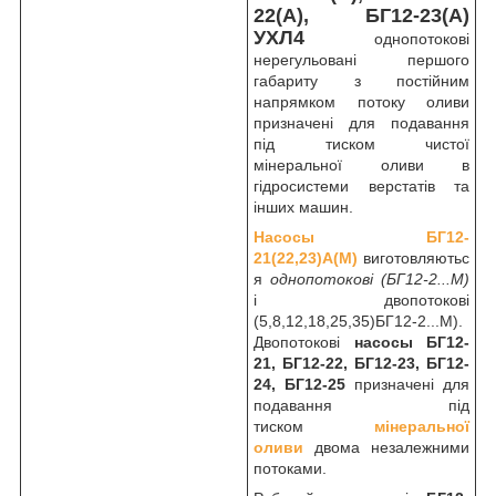
22(А), БГ12-23(А)
УХЛ4
однопотокові
нерегульовані першого
габариту з постійним
напрямком потоку оливи
призначені для подавання
під тиском чистої
мінеральної оливи в
гідросистеми верстатів та
інших машин.
Насосы БГ12-
21(22,23)А(М)
виготовляютьс
я
однопотокові (БГ12-2...М)
і двопотокові
(5,8,12,18,25,35)БГ12-2...М).
Двопотокові
насосы БГ12-
21, БГ12-22, БГ12-23, БГ12-
24, БГ12-25
призначені для
подавання під
тиском
мінеральної
оливи
двома незалежними
потоками.