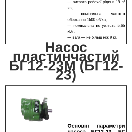
— витрата робочої рідини 19 л/
хв;
— номінальна частота
обертання 1500 об/хв;
— номінальна потужність 5,65
кВт;
— вага — не більш ніж 9 кг.
Насос
пластинчастий
БГ12-23М (БГ12-
23)
Основні параметри
насоса БГ12-23, БГ