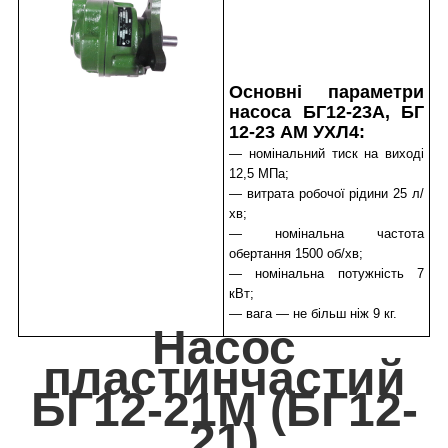
Основні параметри
насоса БГ12-23А, БГ
12-23 АМ УХЛ4:
— номінальний тиск на виході
12,5 МПа;
— витрата робочої рідини 25 л/
хв;
— номінальна частота
обертання 1500 об/хв;
— номінальна потужність 7
кВт;
— вага — не більш ніж 9 кг.
Насос
пластинчастий
БГ12-21М (БГ12-
21)