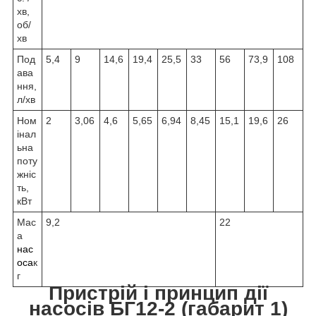
хв,
об/
хв
Под
5,4
9
14,6
19,4
25,5
33
56
73,9
108
ава
ння,
л/хв
Ном
2
3,06
4,6
5,65
6,94
8,45
15,1
19,6
26
інал
ьна
поту
жніс
ть,
кВт
Мас
9,2
22
а
нас
оса
к
г
Пристрій і принцип дії
насосів БГ12-2 (габарит 1)