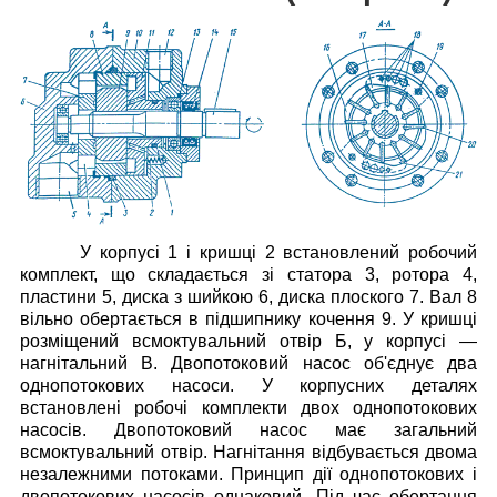
У корпусі 1 і кришці 2 встановлений робочий
комплект, що складається зі статора 3, ротора 4,
пластини 5, диска з шийкою 6, диска плоского 7. Вал 8
вільно обертається в підшипнику кочення 9. У кришці
розміщений всмоктувальний отвір Б, у корпусі —
нагнітальний В. Двопотоковий насос об'єднує два
однопотокових насоси. У корпусних деталях
встановлені робочі комплекти двох однопотокових
насосів. Двопотоковий насос має загальний
всмоктувальний отвір. Нагнітання відбувається двома
незалежними потоками. Принцип дії однопотокових і
двопотокових насосів однаковий. Під час обертання