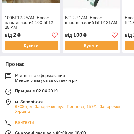
100БГ12-25АМ. Насос
БГ12-21АМ. Насос
Насо
пластинчастий 100 БГ12-
пластинчастий БГ12 21АМ
БГ1
25 АМ
2
100
від
₴
від
₴
від
Купити
Купити
Про нас
Рейтинг не сформований
Менше 5 відгуків за останній рік
Працює з 02.04.2019
м. Запоріжжя
69095, м. Запоріжжя, вул. Поштова, 159/1, Запоріжжя,
Україна
Контакти
Сьогодні працює з 09:00 до 18:00