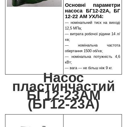
Основні параметри
насоса БГ12-22А, БГ
12-22 АМ УХЛ4:
— номінальний тиск на виході
12,5 МПа;
— витрата робочої рідини 14 л/
хв;
— номінальна частота
обертання 1500 об/хв;
— номінальна потужність 4,6
кВт;
— вага — не більш ніж 9 кг.
Насос
пластинчастий
БГ12-23АМ
(БГ12-23А)