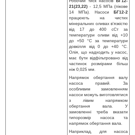
Робочий тиск насосів
БГ12-
21(23,22)
- 12,5 МПа (пікове
14 МПа). Насоси
БГ12-2
працюють на чистих
мінеральних оливах в'язкістю
від 17 до 400 сСт за
температури оливи від +10
до +50 °C за температури
довкілля від 0 до +40 °C.
Олія, що надходить у насос,
має бути відфільтровано від
частинок розмірами більш
ніж 0,025 мм.
Напрямок обертання валу
насоса правий. За
особливим замовленням
насоси можуть виготовлятися
з лівим напрямком
обертання вала. У
замовленні треба вказати
типорозмір насоса та
напрямок обертання вала.
Наприклад, для насоса