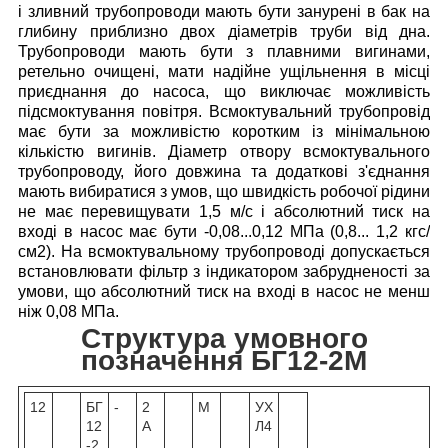
і зливний трубопроводи мають бути занурені в бак на
глибину приблизно двох діаметрів труби від дна.
Трубопроводи мають бути з плавними вигинами,
ретельно очищені, мати надійне ущільнення в місці
приєднання до насоса, що виключає можливість
підсмоктування повітря. Всмоктувальний трубопровід
має бути за можливістю коротким із мінімальною
кількістю вигинів. Діаметр отвору всмоктувального
трубопроводу, його довжина та додаткові з'єднання
мають вибиратися з умов, що швидкість робочої рідини
не має перевищувати 1,5 м/с і абсолютний тиск на
вході в насос має бути -0,08...0,12 МПа (0,8... 1,2 кгс/
см2). На всмоктувальному трубопроводі допускається
встановлювати фільтр з індикатором забрудненості за
умови, що абсолютний тиск на вході в насос не менш
ніж 0,08 МПа.
Структура умовного
позначення БГ12-2М
12
БГ
-
2
М
УХ
12
А
Л4
-2