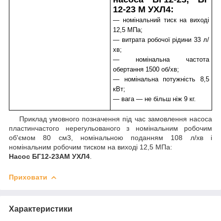
12-23 М УХЛ4:
— номінальний тиск на виході
12,5 МПа;
— витрата робочої рідини 33 л/
хв;
— номінальна частота
обертання 1500 об/хв;
— номінальна потужність 8,5
кВт;
— вага — не більш ніж 9 кг.
Приклад умовного позначення під час замовлення насоса
пластинчастого нерегульованого з номінальним робочим
об'ємом 80 см3, номінальною поданням 108 л/хв і
номінальним робочим тиском на виході 12,5 МПа:
Насос БГ12-23АМ УХЛ4
.
Приховати
Характеристики