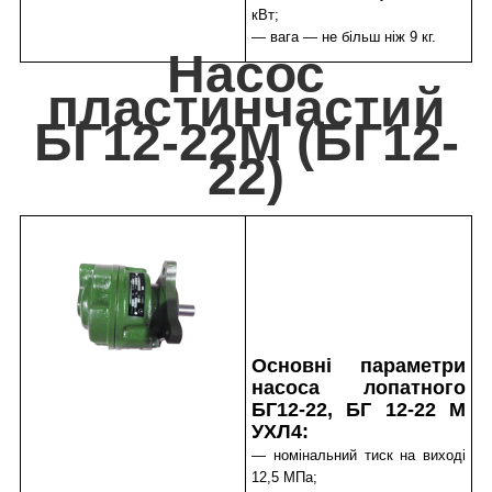
кВт;
— вага — не більш ніж 9 кг.
Насос
пластинчастий
БГ12-22М (БГ12-
22)
Основні параметри
насоса лопатного
БГ12-22, БГ 12-22 М
УХЛ4:
— номінальний тиск на виході
12,5 МПа;