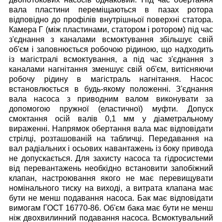
вала пластини переміщаються в пазах ротора
відповідно до профілів внутрішньої поверхні статора.
Камера Г (між пластинами, статором і ротором) під час
з'єднання з каналами всмоктування збільшує свій
об'єм і заповнюється робочою рідиною, що надходить
із магістралі всмоктування, а під час з'єднання з
каналами нагнітання зменшує свій об'єм, витісняючи
робочу рідину в магістраль нагнітання.
Насос
встановлюється в будь-якому положенні. З'єднання
вала насоса з приводним валом виконувати за
допомогою пружної (еластичної) муфти. Допуск
смоктання осій валів 0,1 мм у діаметральному
вираженні. Напрямок обертання вала має відповідати
стрілці, розташованій на табличці. Передавання на
вал радіальних і осьових навантажень із боку привода
не допускається. Для захисту насоса та гідросистеми
від перевантажень необхідно встановити запобіжний
клапан, настроювання якого не має перевищувати
номінального тиску на виході, а витрата клапана має
бути не менш подавання насоса. Бак має відповідати
вимогам ГОСТ 16770-86. Об'єм бака має бути не менш
ніж двохвилинний подавання насоса. Всмоктувальний