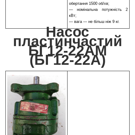
обертання 1500 об/хв;
— номінальна потужність 2
кВт;
— вага — не більш ніж 9 кг.
Насос
пластинчастий
БГ12-22АМ
(БГ12-22А)