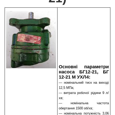
Основні параметри
насоса БГ12-21, БГ
12-21 М УХЛ4:
— номінальний тиск на виході
12,5 МПа;
— витрата робочої рідини 9 л/
хв;
— номінальна частота
обертання 1500 об/хв;
— номінальна потужність 3,06