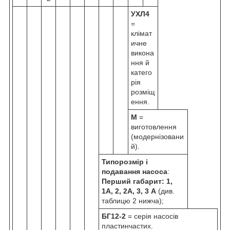
УХЛ4
=
клімат
ичне
викона
ння й
катего
рія
розміщ
ення.
М
=
виготовлення
(модернізовани
й).
Типорозмір і
подавання насоса
:
Перший габарит: 1,
1А, 2, 2А, 3, 3 А
(див.
таблицю 2 нижча);
БГ12-2
= серія насосів
пластинчастих.