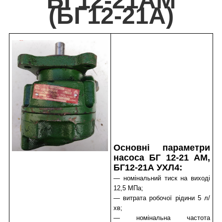
БГ12-21АМ
(БГ12-21А)
Основні параметри
насоса БГ 12-21 АМ,
БГ12-21А УХЛ4:
— номінальний тиск на виході
12,5 МПа;
— витрата робочої рідини 5 л/
хв;
— номінальна частота