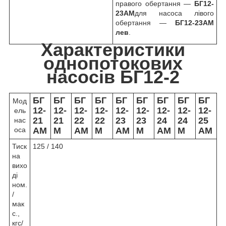
правого обертання —
БГ12-
23АМ
для насоса лівого
обертання —
БГ12-23АМ
лев
.
Характеристики
однопотокових
насосів БГ12-2
БГ
БГ
БГ
БГ
БГ
БГ
БГ
БГ
БГ
Мод
12-
12-
12-
12-
12-
12-
12-
12-
12-
ель
21
21
22
22
23
23
24
24
25
нас
оса
АМ
М
АМ
М
АМ
М
АМ
М
АМ
Тиск
125 / 140
на
вихо
ді
ном.
/
мак
с.,
кгс/