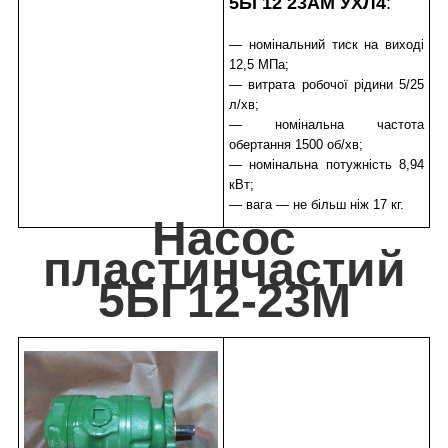
5БГ12 23АМ УХЛ4
:
— номінальний тиск на виході
12,5 МПа;
— витрата робочої рідини 5/25
л/хв;
— номінальна частота
обертання 1500 об/хв;
— номінальна потужність 8,94
кВт;
— вага — не більш ніж 17 кг.
Насос
пластинчастий
5БГ12-23М