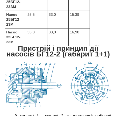
25БГ12-
23АМ
Насос
25,5
33,0
15,39
25БГ12-
23М
Насос
33,0
33,0
16,90
35БГ12-
23М
Пристрій і принцип дії
насосів БГ12-2 (габарит 1+1)
У корпусі 1 і кришці 2 встановлений робочий