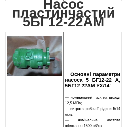
Насос
пластинчастий
5БГ12-22АМ
Основні параметри
насоса 5 БГ12-22 А,
5БГ12 22АМ УХЛ4
:
— номінальний тиск на виході
12,5 МПа;
— витрата робочої рідини 5/14
л/хв;
— номінальна частота
обертання 1500 об/хв;