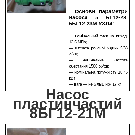
Основні параметри
насоса 5 БГ12-23,
5БГ12 23М УХЛ4
:
— номінальний тиск на виході
12,5 МПа;
— витрата робочої рідини 5/33
л/хв;
— номінальна частота
обертання 1500 об/хв;
— номінальна потужність 10,45
кВт;
— вага — не більш ніж 17 кг.
Насос
пластинчастий
8БГ12-21М