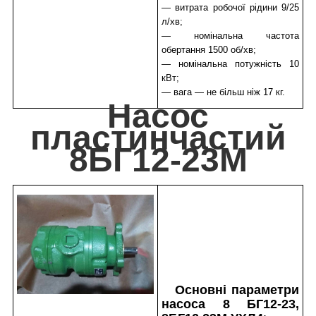
— витрата робочої рідини 9/25
л/хв;
— номінальна частота
обертання 1500 об/хв;
— номінальна потужність 10
кВт;
— вага — не більш ніж 17 кг.
Насос
пластинчастий
8БГ12-23М
Основні параметри
насоса 8 БГ12-23,