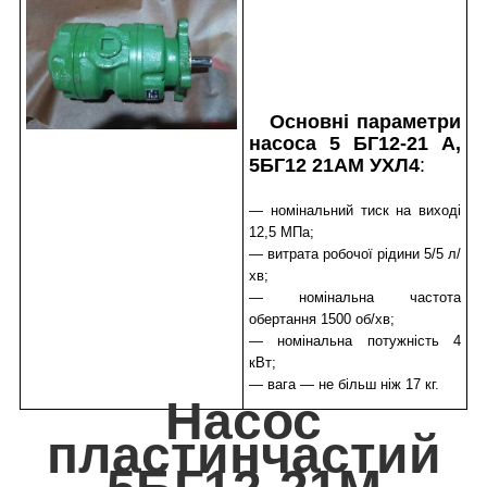
Основні параметри
насоса 5 БГ12-21 А,
5БГ12 21АМ УХЛ4
:
— номінальний тиск на виході
12,5 МПа;
— витрата робочої рідини 5/5 л/
хв;
— номінальна частота
обертання 1500 об/хв;
— номінальна потужність 4
кВт;
— вага — не більш ніж 17 кг.
Насос
пластинчастий