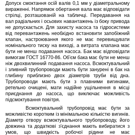
Допуск смоктання осій валів 0,1 мм у діаметральному
вираженні. Напрямок обертання вала має відповідати
стрілці, розташованій на табличці. Передавання на
вал радіальних і осьових навантажень із боку привода
не допускається.
Для захисту насоса та гідросистеми
від перевантажень необхідно встановити запобіжний
клапан, настроювання якого не має перевищувати
номінального тиску на виході, а витрата клапана має
бути не менш подавання насоса.
Бак має відповідати
вимогам ГОСТ 16770-86. Об'єм бака має бути не менш
ніж двохвилинний подавання насоса. Всмоктувальний
і зливний трубопроводи мають бути занурені в бак на
глибину приблизно двох діаметрів труби від дна.
Трубопроводи мають бути з плавними вигинами,
ретельно очищені, мати надійне ущільнення в місці
приєднання до насоса, що виключає можливість
підсмоктування повітря.
Всмоктувальний трубопровід має бути за
можливістю коротким із мінімальною кількістю вигинів.
Діаметр отвору всмоктувального трубопроводу, його
довжина та додаткові з'єднання мають вибиратися з
умов, що швидкість робочої рідини не має