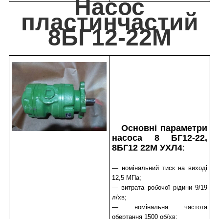
Насос
пластинчастий
8БГ12-22М
Основні параметри
насоса 8 БГ12-22,
8БГ12 22М УХЛ4
:
— номінальний тиск на виході
12,5 МПа;
— витрата робочої рідини 9/19
л/хв;
— номінальна частота
обертання 1500 об/хв;