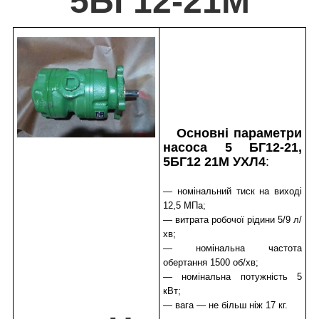
5БГ12-21М
Основні параметри
насоса 5 БГ12-21,
5БГ12 21М УХЛ4
:
— номінальний тиск на виході
12,5 МПа;
— витрата робочої рідини 5/9 л/
хв;
— номінальна частота
обертання 1500 об/хв;
— номінальна потужність 5
кВт;
— вага — не більш ніж 17 кг.