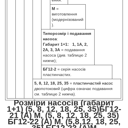
ення.
М
=
виготовлення
(модернізований
).
Типорозмір і подавання
насоса
:
Габарит 1+1: 1, 1А, 2,
2А, 3, 3А
= подавання
насоса (див. таблицю 2
нижче);
БГ12-2
= серія насосів
пластинчастих.
5, 8, 12, 18, 25, 35
=
пластинчастий насос
двопотоковий (цифра означає подавання
см. таблицю 2 нижча).
Розміри насосів (габарит
1+1) (5, 8, 12, 18, 25, 35)БГ12-
21 (А) М, (5, 8, 12, 18, 25, 35)
БГ12-22 (А) М, (5,8,12, 18, 25,
35) БГ12-23 (А)М