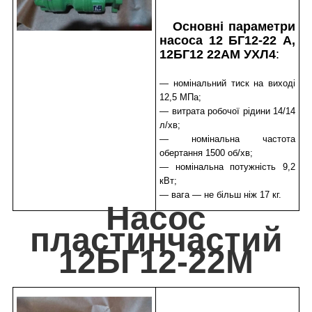
Основні параметри
насоса 12 БГ12-22 А,
12БГ12 22АМ УХЛ4
:
— номінальний тиск на виході
12,5 МПа;
— витрата робочої рідини 14/14
л/хв;
— номінальна частота
обертання 1500 об/хв;
— номінальна потужність 9,2
кВт;
— вага — не більш ніж 17 кг.
Насос
пластинчастий
12БГ12-22М