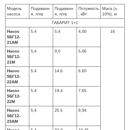
Модель
Подаванн
Подаванн
Потужність
Маса (±
насоса
я, л/хв
я, л/хв
, кВт
10%), кг
ГАБАРИТ 1+1
Насос
5,4
5,4
4,00
16
5БГ12-
21АМ
Насос
5,4
9,0
5,06
5БГ12-
21М
Насос
5,4
14,6
6,60
5БГ12-
22АМ
Насос
5,4
19,4
7,65
5БГ12-
22М
Насос
5,4
25,5
8,94
5БГ12-
23АМ