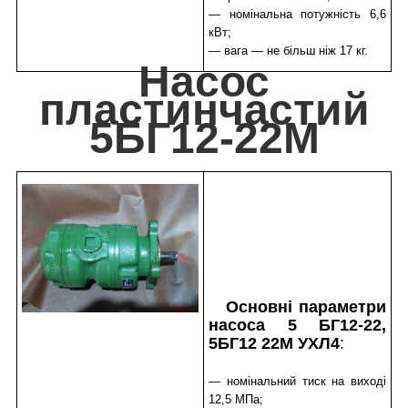
— номінальна потужність 6,6
кВт;
— вага — не більш ніж 17 кг.
Насос
пластинчастий
5БГ12-22М
Основні параметри
насоса 5 БГ12-22,
5БГ12 22М УХЛ4
:
— номінальний тиск на виході
12,5 МПа;