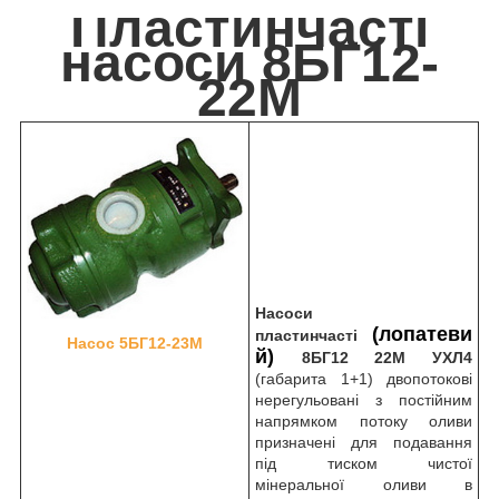
Пластинчасті
насоси 8БГ12-
22М
Насоси
(лопатеви
пластинчасті
Насос 5БГ12-23М
й)
8БГ12 22М УХЛ4
(габарита 1+1) двопотокові
нерегульовані з постійним
напрямком потоку оливи
призначені для подавання
під тиском чистої
мінеральної оливи в