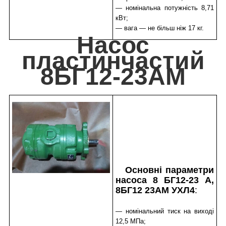
— номінальна потужність 8,71
кВт;
— вага — не більш ніж 17 кг.
Насос
пластинчастий
8БГ12-23АМ
Основні параметри
насоса 8 БГ12-23 А,
8БГ12 23АМ УХЛ4
:
— номінальний тиск на виході
12,5 МПа;