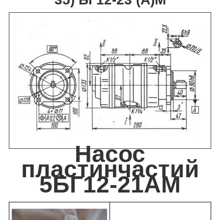
Насос
пластинчастий
5БГ12-21АМ