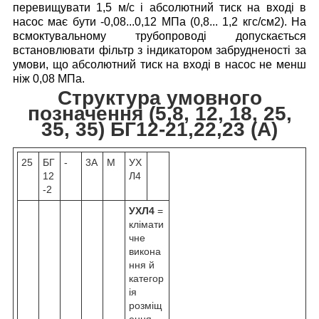
перевищувати 1,5 м/с і абсолютний тиск на вході в
насос має бути -0,08...0,12 МПа (0,8... 1,2 кгс/см2).
На
всмоктувальному трубопроводі допускається
встановлювати фільтр з індикатором забрудненості за
умови, що абсолютний тиск на вході в насос не менш
ніж 0,08 МПа.
Структура умовного
позначення (5,8, 12, 18, 25,
35, 35) БГ12-21,22,23 (А)
25
БГ
-
3А
М
УХ
12
Л4
-2
УХЛ4
=
клімати
чне
викона
ння й
категор
ія
розміщ