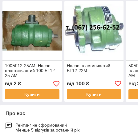
100БГ12-25АМ. Насос
Насос пластинчастий
50Б
пластинчастий 100 БГ12-
БГ12-22М
плас
25 АМ
АМ
2
100
від
₴
від
₴
від
Купити
Купити
Про нас
Рейтинг не сформований
Менше 5 відгуків за останній рік