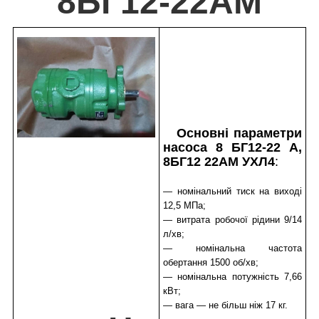
8БГ12-22АМ
Основні параметри
насоса 8 БГ12-22 А,
8БГ12 22АМ УХЛ4
:
— номінальний тиск на виході
12,5 МПа;
— витрата робочої рідини 9/14
л/хв;
— номінальна частота
обертання 1500 об/хв;
— номінальна потужність 7,66
кВт;
— вага — не більш ніж 17 кг.