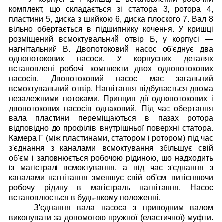
комплект, що складається зі статора 3, ротора 4,
пластини 5, диска з шийкою 6, диска плоского 7. Вал 8
вільно обертається в підшипнику кочення.
У кришці
розміщений всмоктувальний отвір Б, у корпусі —
нагнітальний В.
Двопотоковий насос об'єднує два
однопотокових насоси. У корпусних деталях
встановлені робочі комплекти двох однопотокових
насосів. Двопотоковий насос має загальний
всмоктувальний отвір. Нагнітання відбувається двома
незалежними потоками. Принцип дії однопотокових і
двопотокових насосів однаковий. Під час обертання
вала пластини переміщаються в пазах ротора
відповідно до профілів внутрішньої поверхні статора.
Камера Г (між пластинами, статором і ротором) під час
з'єднання з каналами всмоктування збільшує свій
об'єм і заповнюється робочою рідиною, що надходить
із магістралі всмоктування, а під час з'єднання з
каналами нагнітання зменшує свій об'єм, витісняючи
робочу рідину в магістраль нагнітання.
Насос
встановлюється в будь-якому положенні.
З'єднання вала насоса з приводним валом
виконувати за допомогою пружної (еластичної) муфти.