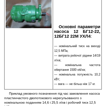
Основні параметри
насоса 12 БГ12-22,
12БГ12 22М УХЛ4
:
— номінальний тиск на виході
12,5 МПа;
— витрата робочої рідини 14/19
л/хв;
— номінальна частота
обертання 1500 об/хв;
— номінальна потужність 10,2
кВт;
— вага — не більш ніж 17 кг.
Приклад умовного позначення під час замовлення насоса
пластинчастого двопотокового нерегульованого з
номінальною поданням 14,6 і 25,5 л/хв і робочий тиск 12,5