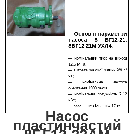
Основні параметри
насоса 8 БГ12-21,
8БГ12 21М УХЛ4
:
— номінальний тиск на виході
12,5 МПа;
— витрата робочої рідини 9/9 л/
хв;
— номінальна частота
обертання 1500 об/хв;
— номінальна потужність 7,12
кВт;
— вага — не більш ніж 17 кг.
Насос
пластинчастий