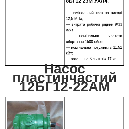
8БГ12 23М УХЛ4
:
— номінальний тиск на виході
12,5 МПа;
— витрата робочої рідини 9/33
л/хв;
— номінальна частота
обертання 1500 об/хв;
— номінальна потужність 11,51
кВт;
— вага — не більш ніж 17 кг.
Насос
пластинчастий
12БГ12-22АМ