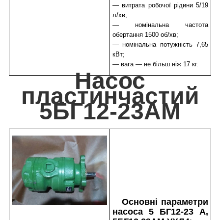
— витрата робочої рідини 5/19
л/хв;
— номінальна частота
обертання 1500 об/хв;
— номінальна потужність 7,65
кВт;
— вага — не більш ніж 17 кг.
Насос
пластинчастий
5БГ12-23АМ
Основні параметри
насоса 5 БГ12-23 А,