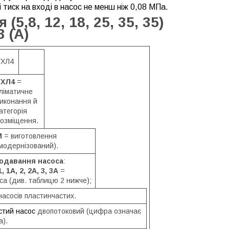
тиск на вході в насос не менш ніж 0,08 МПа.
5,8, 12, 18, 25, 35, 35)
3 (А)
УХЛ4
УХЛ4
=
ліматичне
иконання й
атегорія
озміщення.
М
= виготовлення
модернізований).
подавання насоса
:
 1А, 2, 2А, 3, 3А
=
а (див. таблицю 2 нижче);
насосів пластинчастих.
стий насос
двопотоковий (цифра означає
а).