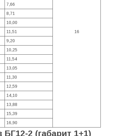
7,66
8,71
10,00
11,51
16
9,20
10,25
11,54
13,05
11,30
12,59
14,10
13,88
15,39
16,90
в БГ12-2 (габарит 1+1)