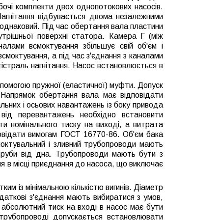
бочі комплекти двох однопотокових насосів.
Нагнітання відбувається двома незалежними
 однаковий. Під час обертання вала пластини
утрішньої поверхні статора. Камера Г (між
налами всмоктування збільшує свій об'єм і
смоктування, а під час з'єднання з каналами
гістраль нагнітання.
Насос встановлюється в
помогою пружної (еластичної) муфти. Допуск
. Напрямок обертання вала має відповідати
льних і осьових навантажень із боку привода
від перевантажень необхідно встановити
и номінального тиску на виході, а витрата
овідати вимогам ГОСТ 16770-86. Об'єм бака
моктувальний і зливний трубопроводи мають
 труби від дна. Трубопроводи мають бути з
я в місці приєднання до насоса, що виключає
м із мінімальною кількістю вигинів. Діаметр
аткові з'єднання мають вибиратися з умов,
 абсолютний тиск на вході в насос має бути
трубопроводі допускається встановлювати