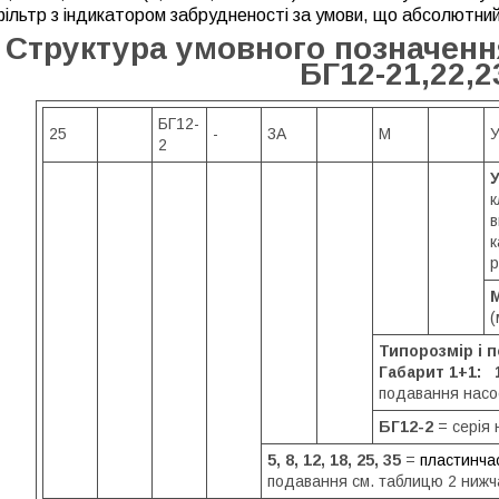
ільтр з індикатором забрудненості за умови, що абсолютний 
Структура умовного позначення (
БГ12-21,22,2
БГ12-
25
-
3А
М
2
к
в
к
р
(
Типорозмір і 
Габарит 1+1: 1,
подавання насос
БГ12-2
= серія 
5, 8, 12, 18, 25, 35
=
пластинча
подавання см. таблицю 2 нижч