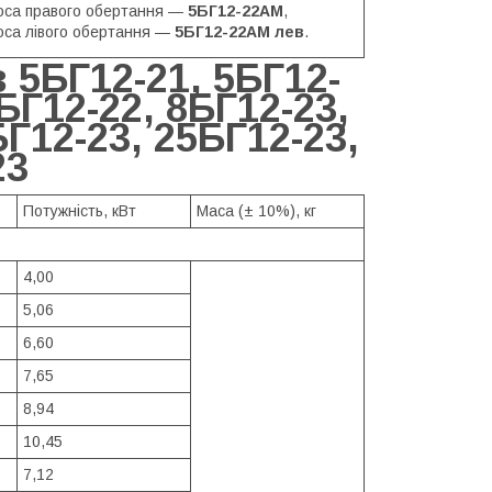
оса правого обертання —
5БГ12-22АМ
,
оса лівого обертання —
5БГ12-22АМ лев
.
 5БГ12-21, 5БГ12-
БГ12-22, 8БГ12-23,
БГ12-23, 25БГ12-23,
23
Потужність, кВт
Маса (± 10%), кг
4,00
5,06
6,60
7,65
8,94
10,45
7,12