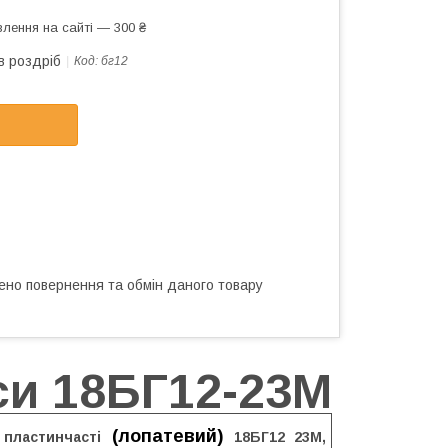
лення на сайті — 300 ₴
в роздріб
Код:
бг12
ено повернення та обмін даного товару
си 18БГ12-23М
(лопатевий)
 пластинчасті
18БГ12 23М,