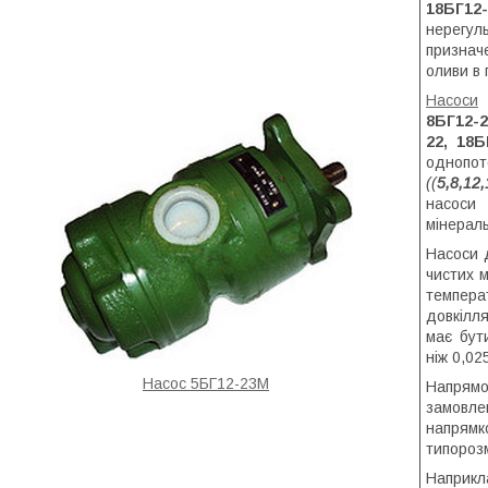
18БГ1
нерегул
призначе
оливи в 
Насоси
8БГ12-2
22, 18Б
одноп
((
5,8,12
насоси
мінерал
Насоси 
чистих м
темпера
довкілл
має бут
ніж 0,02
Насос 5БГ12-23М
Напрямо
замовл
напрямк
типороз
Наприкл