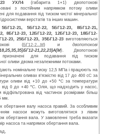
2-23 УХЛ4
(габарита 1+1) двопотокові
ьовані з постійним напрямком потоку оливи
ні для подавання під тиском чистої мінеральної
гідросистеми верстатів та інших машин.
5БГ12-21, 5БГ12-22, 5БГ12-23, 8БГ12-21,
2, 8БГ12-23, 12БГ12-22, 12БГ12-23, 18БГ12-
Г12-23, 25БГ12-23, 35БГ12-23
виготовляються
отокові (
БГ12-2...М
) и
двопотокові
,18,25,35,35)БГ12-21,22,23)А(М
)
. Двопотокові
 призначені для подавання під тиском
ьної оливи двома незалежними потоками.
дають номінальне тиску 12,5 МПа і працюють на
інеральних оливах в'язкістю від 17 до 400 сС за
тури оливи від +10 до +50 °C за температури
я від 0 до +40 °C. Олія, що надходить у насос,
и відфільтрована від частинок розмірами більш
5 мм.
к обертання валу насоса правий. За особливим
енням насоси можуть виготовлятися з лівим
ом обертання вала. У замовленні треба вказати
мір насоса та напрямок обертання вала.
ад,