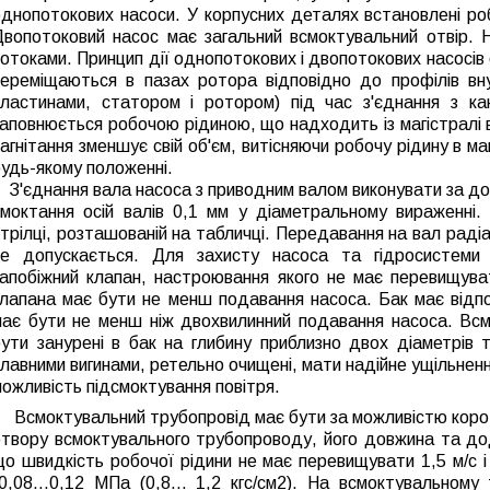
однопотокових насоси. У корпусних деталях встановлені ро
Двопотоковий насос має загальний всмоктувальний отвір. 
отоками. Принцип дії однопотокових і двопотокових насосів
переміщаються в пазах ротора відповідно до профілів вн
пластинами, статором і ротором) під час з'єднання з ка
аповнюється робочою рідиною, що надходить із магістралі в
агнітання зменшує свій об'єм, витісняючи робочу рідину в ма
удь-якому положенні.
З'єднання вала насоса з приводним валом виконувати за до
смоктання осій валів 0,1 мм у діаметральному вираженні
трілці, розташованій на табличці. Передавання на вал радіа
не допускається.
Для захисту насоса та гідросистеми 
запобіжний клапан, настроювання якого не має перевищуват
клапана має бути не менш подавання насоса.
Бак має відп
має бути не менш ніж двохвилинний подавання насоса. Вс
бути занурені в бак на глибину приблизно двох діаметрів
лавними вигинами, ретельно очищені, мати надійне ущільненн
ожливість підсмоктування повітря.
Всмоктувальний трубопровід має бути за можливістю коротки
отвору всмоктувального трубопроводу, його довжина та дод
о швидкість робочої рідини не має перевищувати 1,5 м/с і
0,08...0,12 МПа (0,8... 1,2 кгс/см2).
На всмоктувальному 