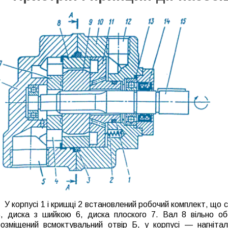
У корпусі 1 і кришці 2 встановлений робочий комплект, що 
5, диска з шийкою 6, диска плоского 7. Вал 8 вільно об
розміщений всмоктувальний отвір Б, у корпусі — нагніта