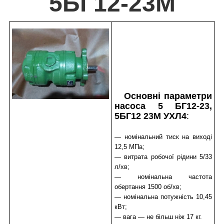
5БГ12-23М
Основні параметри
насоса 5 БГ12-23,
5БГ12 23М УХЛ4
:
— номінальний тиск на виході
12,5 МПа;
— витрата робочої рідини 5/33
л/хв;
— номінальна частота
обертання 1500 об/хв;
— номінальна потужність 10,45
кВт;
— вага — не більш ніж 17 кг.