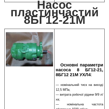
Насос
пластинчастий
8БГ12-21М
Основні параметри
насоса 8 БГ12-21,
8БГ12 21М УХЛ4
:
— номінальний тиск на виході
12,5 МПа;
— витрата робочої рідини 9/9 л/
хв;
— номінальна частота