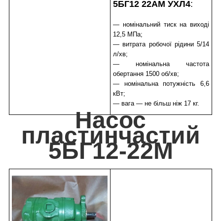
5БГ12 22АМ УХЛ4
:
— номінальний тиск на виході
12,5 МПа;
— витрата робочої рідини 5/14
л/хв;
— номінальна частота
обертання 1500 об/хв;
— номінальна потужність 6,6
кВт;
— вага — не більш ніж 17 кг.
Насос
пластинчастий
5БГ12-22М