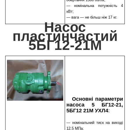
— номінальна потужність 4
кВт;
— вага — не більш ніж 17 кг.
Насос
пластинчастий
5БГ12-21М
Основні параметри
насоса 5 БГ12-21,
5БГ12 21М УХЛ4
:
— номінальний тиск на виході
12,5 МПа;