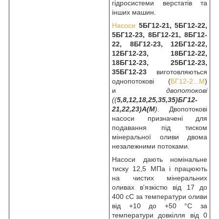
гідросистеми верстатів та
інших машин.
Насоси
5БГ12-21, 5БГ12-22,
5БГ12-23, 8БГ12-21, 8БГ12-
22, 8БГ12-23, 12БГ12-22,
12БГ12-23, 18БГ12-22,
18БГ12-23, 25БГ12-23,
35БГ12-23
виготовляються
однопотокові (
БГ12-2...М
)
и
двопотокові
((
5,8,12,18,25,35,35)БГ12-
21,22,23)А(М
)
. Двопотокові
насоси призначені для
подавання під тиском
мінеральної оливи двома
незалежними потоками.
Насоси дають номінальне
тиску 12,5 МПа і працюють
на чистих мінеральних
оливах в'язкістю від 17 до
400 сС за температури оливи
від +10 до +50 °C за
температури довкілля від 0