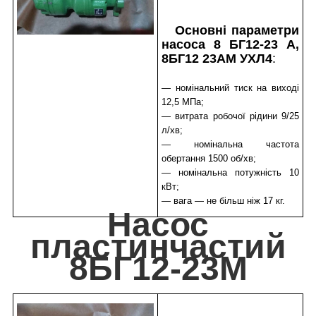
Основні параметри
насоса 8 БГ12-23 А,
8БГ12 23АМ УХЛ4
:
— номінальний тиск на виході
12,5 МПа;
— витрата робочої рідини 9/25
л/хв;
— номінальна частота
обертання 1500 об/хв;
— номінальна потужність 10
кВт;
— вага — не більш ніж 17 кг.
Насос
пластинчастий
8БГ12-23М