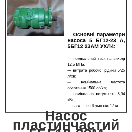
Основні параметри
насоса 5 БГ12-23 А,
5БГ12 23АМ УХЛ4
:
— номінальний тиск на виході
12,5 МПа;
— витрата робочої рідини 5/25
л/хв;
— номінальна частота
обертання 1500 об/хв;
— номінальна потужність 8,94
кВт;
— вага — не більш ніж 17 кг.
Насос
пластинчастий