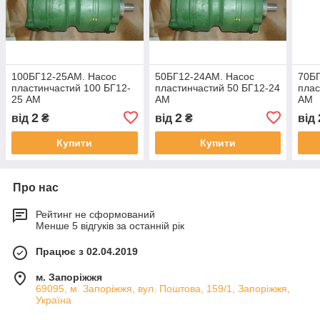
100БГ12-25АМ. Насос
50БГ12-24АМ. Насос
70Б
пластинчастий 100 БГ12-
пластинчастий 50 БГ12-24
плас
25 АМ
АМ
АМ
2
2
від
₴
від
₴
від
Купити
Купити
Про нас
Рейтинг не сформований
Менше 5 відгуків за останній рік
Працює з 02.04.2019
м. Запоріжжя
69095, м. Запоріжжя, вул. Поштова, 159/1, Запоріжжя,
Україна