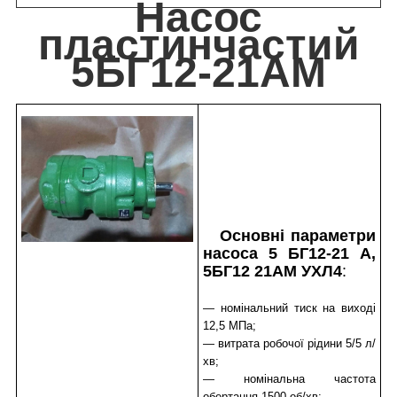
Насос
пластинчастий
5БГ12-21АМ
Основні параметри
насоса 5 БГ12-21 А,
5БГ12 21АМ УХЛ4
:
— номінальний тиск на виході
12,5 МПа;
— витрата робочої рідини 5/5 л/
хв;
— номінальна частота
обертання 1500 об/хв;