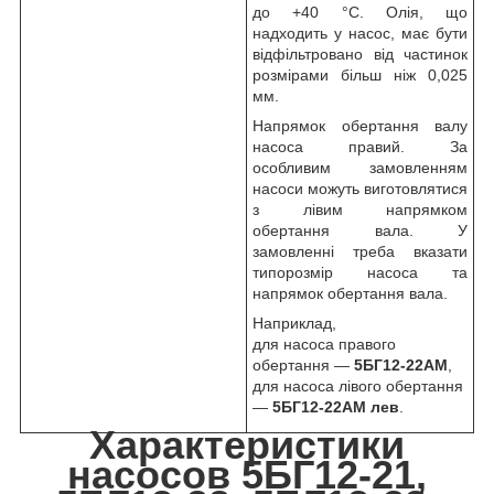
до +40 °C. Олія, що
надходить у насос, має бути
відфільтровано від частинок
розмірами більш ніж 0,025
мм.
Напрямок обертання валу
насоса правий. За
особливим замовленням
насоси можуть виготовлятися
з лівим напрямком
обертання вала. У
замовленні треба вказати
типорозмір насоса та
напрямок обертання вала.
Наприклад,
для насоса правого
обертання —
5БГ12-22АМ
,
для насоса лівого обертання
—
5БГ12-22АМ лев
.
Характеристики
насосов 5БГ12-21,