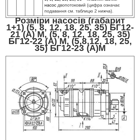
насос
двопотоковий (цифра означає
подавання см. таблицю 2 нижча).
Розміри насосів (габарит
1+1) (5, 8, 12, 18, 25, 35) БГ12-
21 (А) М, (5, 8, 12, 18, 25, 35)
БГ12-22 (А) М, (5,8,12, 18, 25,
35) БГ12-23 (А)М