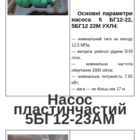
Основні параметри
насоса 5 БГ12-22,
5БГ12 22М УХЛ4
:
— номінальний тиск на виході
12,5 МПа;
— витрата робочої рідини 5/19
л/хв;
— номінальна частота
обертання 1500 об/хв;
— номінальна потужність 7,65
кВт;
— вага — не більш ніж 17 кг.
Насос
пластинчастий
5БГ12-23АМ