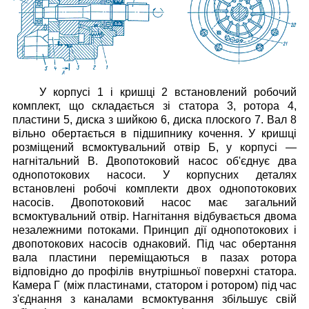
У корпусі 1 і кришці 2 встановлений робочий
комплект, що складається зі статора 3, ротора 4,
пластини 5, диска з шийкою 6, диска плоского 7. Вал 8
вільно обертається в підшипнику кочення.
У кришці
розміщений всмоктувальний отвір Б, у корпусі —
нагнітальний В.
Двопотоковий насос об'єднує два
однопотокових насоси. У корпусних деталях
встановлені робочі комплекти двох однопотокових
насосів. Двопотоковий насос має загальний
всмоктувальний отвір. Нагнітання відбувається двома
незалежними потоками. Принцип дії однопотокових і
двопотокових насосів однаковий. Під час обертання
вала пластини переміщаються в пазах ротора
відповідно до профілів внутрішньої поверхні статора.
Камера Г (між пластинами, статором і ротором) під час
з'єднання з каналами всмоктування збільшує свій