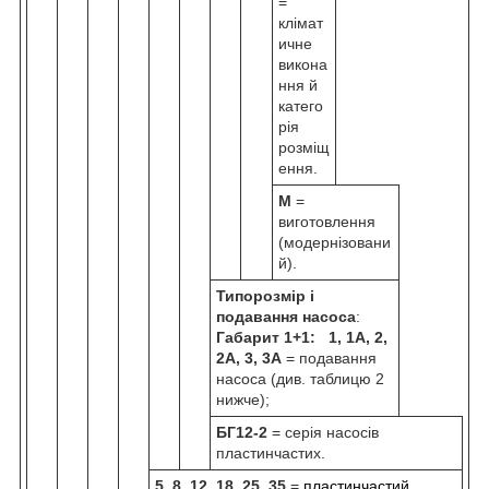
=
клімат
ичне
викона
ння й
катего
рія
розміщ
ення.
М
=
виготовлення
(модернізовани
й).
Типорозмір і
подавання насоса
:
Габарит 1+1: 1, 1А, 2,
2А, 3, 3А
= подавання
насоса (див. таблицю 2
нижче);
БГ12-2
= серія насосів
пластинчастих.
5, 8, 12, 18, 25, 35
=
пластинчастий