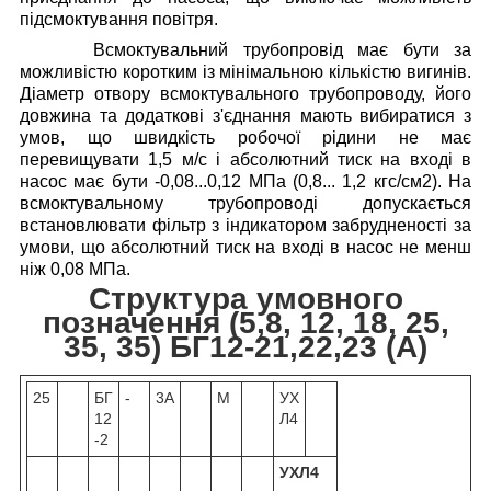
підсмоктування повітря.
Всмоктувальний трубопровід має бути за
можливістю коротким із мінімальною кількістю вигинів.
Діаметр отвору всмоктувального трубопроводу, його
довжина та додаткові з'єднання мають вибиратися з
умов, що швидкість робочої рідини не має
перевищувати 1,5 м/с і абсолютний тиск на вході в
насос має бути -0,08...0,12 МПа (0,8... 1,2 кгс/см2).
На
всмоктувальному трубопроводі допускається
встановлювати фільтр з індикатором забрудненості за
умови, що абсолютний тиск на вході в насос не менш
ніж 0,08 МПа.
Структура умовного
позначення (5,8, 12, 18, 25,
35, 35) БГ12-21,22,23 (А)
25
БГ
-
3А
М
УХ
12
Л4
-2
УХЛ4