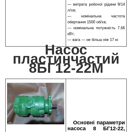
— витрата робочої рідини 9/14
л/хв;
— номінальна частота
обертання 1500 об/хв;
— номінальна потужність 7,66
кВт;
— вага — не більш ніж 17 кг.
Насос
пластинчастий
8БГ12-22М
Основні параметри
насоса 8 БГ12-22,