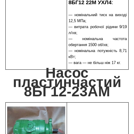
8БГ12 22М УХЛ4
:
— номінальний тиск на виході
12,5 МПа;
— витрата робочої рідини 9/19
л/хв;
— номінальна частота
обертання 1500 об/хв;
— номінальна потужність 8,71
кВт;
— вага — не більш ніж 17 кг.
Насос
пластинчастий
8БГ12-23АМ