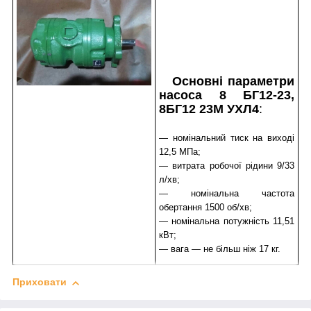
Основні параметри
насоса 8 БГ12-23,
8БГ12 23М УХЛ4
:
— номінальний тиск на виході
12,5 МПа;
— витрата робочої рідини 9/33
л/хв;
— номінальна частота
обертання 1500 об/хв;
— номінальна потужність 11,51
кВт;
— вага — не більш ніж 17 кг.
Приховати