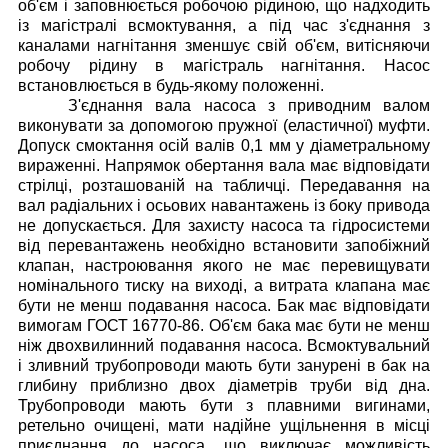
об'єм і заповнюється робочою рідиною, що надходить
із магістралі всмоктування, а під час з'єднання з
каналами нагнітання зменшує свій об'єм, витісняючи
робочу рідину в магістраль нагнітання.
Насос
встановлюється в будь-якому положенні.
З'єднання вала насоса з приводним валом
виконувати за допомогою пружної (еластичної) муфти.
Допуск смоктання осій валів 0,1 мм у діаметральному
вираженні. Напрямок обертання вала має відповідати
стрілці, розташованій на табличці. Передавання на
вал радіальних і осьових навантажень із боку привода
не допускається.
Для захисту насоса та гідросистеми
від перевантажень необхідно встановити запобіжний
клапан, настроювання якого не має перевищувати
номінального тиску на виході, а витрата клапана має
бути не менш подавання насоса.
Бак має відповідати
вимогам ГОСТ 16770-86. Об'єм бака має бути не менш
ніж двохвилинний подавання насоса. Всмоктувальний
і зливний трубопроводи мають бути занурені в бак на
глибину приблизно двох діаметрів труби від дна.
Трубопроводи мають бути з плавними вигинами,
ретельно очищені, мати надійне ущільнення в місці
приєднання до насоса, що виключає можливість