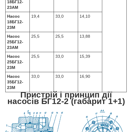
18БГ12-
23АМ
Насос
19,4
33,0
14,10
18БГ12-
23М
Насос
25,5
25,5
13,88
25БГ12-
23АМ
Насос
25,5
33,0
15,39
25БГ12-
23М
Насос
33,0
33,0
16,90
35БГ12-
23М
Пристрій і принцип дії
насосів БГ12-2 (габарит 1+1)