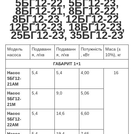
5БГ12-22, 5БГ12-23,
8БГ12-21, 8БГ12-22,
8БГ12-23, 12БГ12-22,
12БГ12-23, 18БГ12-23,
25БГ12-23, 35БГ12-23
Модель
Подаванн
Подаванн
Потужність
Маса (±
насоса
я, л/хв
я, л/хв
, кВт
10%), кг
ГАБАРИТ 1+1
Насос
5,4
5,4
4,00
16
5БГ12-
21АМ
Насос
5,4
9,0
5,06
5БГ12-
21М
Насос
5,4
14,6
6,60
5БГ12-
22АМ
Насос
5,4
19,4
7,65