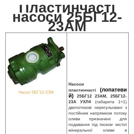
Пластинчасті
насоси 25БГ12-
23АМ
Насоси
(лопатеви
пластинчасті
Насос 5БГ12-23М
й)
25БГ12 23АМ, 25БГ12-
23А УХЛ4
(габарита 1+1)
двопотокові нерегульовані з
постійним напрямком потоку
оливи призначені для
подавання під тиском чистої
мінеральної оливи в