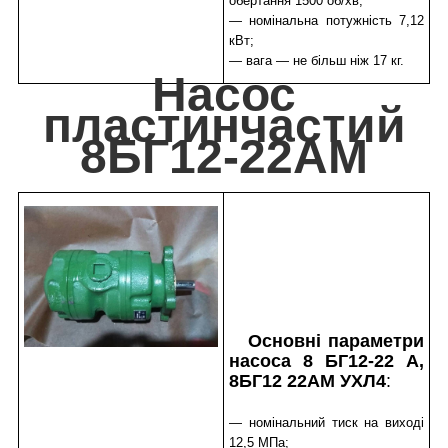
обертання 1500 об/хв;
— номінальна потужність 7,12
кВт;
— вага — не більш ніж 17 кг.
Насос
пластинчастий
8БГ12-22АМ
Основні параметри
насоса 8 БГ12-22 А,
8БГ12 22АМ УХЛ4
:
— номінальний тиск на виході
12,5 МПа;