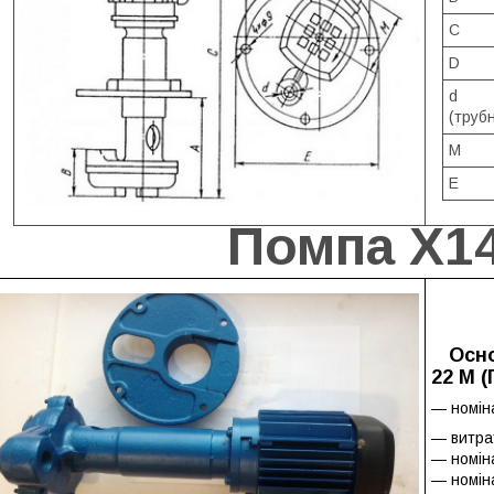
C
D
d
(трубн
M
E
Помпа Х1
Осн
22 М 
— номіна
— витрат
— номін
— номіна