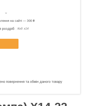
лення на сайті — 300 ₴
в роздріб
Код:
х14
ено повернення та обмін даного товару