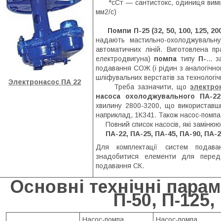
*сСт — сантистокс, одиниця вимірюв
мм2/с)
Помпи П-25 (32, 50, 100, 125, 20
надають мастильно-охолоджувальну
автоматичних ліній. Виготовлена п
електродвигуна)
помпа
типу
П-
... 
подавання СОЖ (і рідин з аналогічно
шліфувальних верстатів за технологі
Электронасос ПА 22
Треба зазначити, що
электро
насоса охолоджувального ПА-22
хвилину 2800-3200, що використавши 
наприклад, 1К341. Також насос-помп
Повний список насосів, які заміню
ПА-22, ПА-25, ПА-45, ПА-90, ПА-
Для комплектації систем подава
знадобитися елементи для переда
подавання СК.
Основні технічні парам
П-50, П-125,
Насос-помпа
Насос-помпа