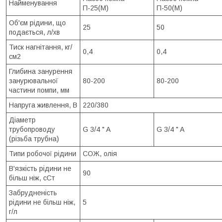
Найменування
П-25(М)
П-50(М)
Об'єм рідини, що
25
50
подається, л/хв
Тиск нагнітання, кг/
0,4
0,4
см2
Глибина занурення
занурювальної
80-200
80-200
частини помпи, мм
Напруга живлення, В
220/380
Діаметр
трубопроводу
G 3/4 " A
G 3/4 " A
(різьба трубна)
Типи робочої рідини
СОЖ, олія
В'язкість рідини не
90
більш ніж, сСт
Забрудненість
рідини не більш ніж,
5
г/л