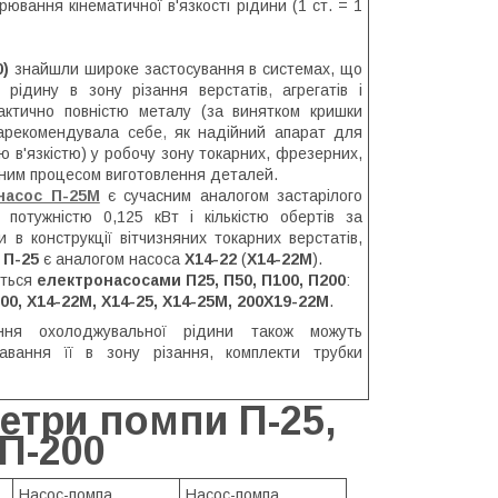
ання кінематичної в'язкості рідини (1 ст. = 1
0)
знайшли широке застосування в системах, що
 рідину в зону різання верстатів
,
агрегатів і
рактично повністю металу (за винятком кришки
зарекомендувала себе
,
як надійний апарат для
ю в'язкістю) у робочу зону токарних, фрезерних,
чним процесом виготовлення деталей.
насос П-25М
є сучасним аналогом застарілого
потужністю 0,125 кВт і кількістю обертів за
в конструкції вітчизняних токарних верстатів,
а
П-25
є аналогом насоса
Х14-22
(
Х14-22М
).
ються
електронасосами П25, П50, П100, П200
:
200, Х14-22М, Х14-25, Х14-25М, 200Х19-22М
.
ння охолоджувальної рідини також можуть
вання її в зону різання, комплекти трубки
етри помпи П-25,
 П-200
Насос-помпа
Насос-помпа