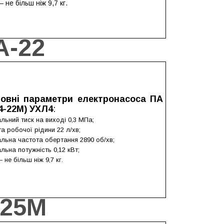
 не більш ніж 9,7 кг.
А-22
овні параметри електронасоса ПА
14-22М) УХЛ4
:
льний тиск на виході 0,3 МПа;
а робочої рідини 22 л/хв;
льна частота обертання 2890 об/хв;
льна потужність 0,12 кВт;
не більш ніж 9,7 кг.
-25М