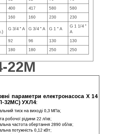
400
417
580
580
160
160
230
230
G 1 1/4 "
G 3/4 " A
G 3/4 " A
G 1 " A
.)
A
92
96
130
130
180
180
250
250
4-22М
овні параметри електронасоса Х 14
(П-32МС) УХЛ4
:
льний тиск на виході 0,3 МПа;
а робочої рідини 22 л/хв;
альна частота обертання 2890 об/хв;
льна потужність 0,12 кВт;