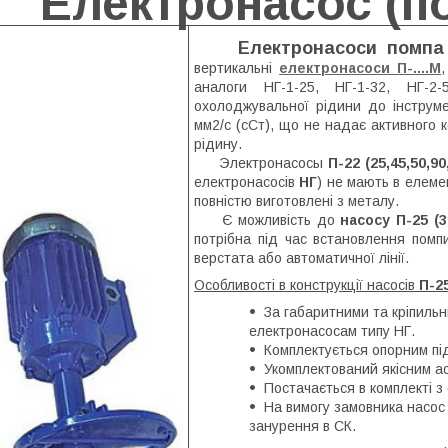
Електронасос (п
Електронасоси помпа
вертикальні
електронасоси П-....М
,
аналоги НГ-1-25, НГ-1-32, НГ-2
охолоджувальної рідини до інструме
мм2/с (сСт), що не надає активного к
рідину.
Электронасосы
П-22 (25,45,50,90
електронасосів
НГ
) не мають в елеме
повністю виготовлені з металу.
Є можливість до
насосу П-25 (32
потрібна під час встановлення помп
верстата або автоматичної лінії.
Особливості в конструкції насосів
П-2
За габаритними та кріпиль
електронасосам типу НГ.
Комплектується опорним пі
Укомплектований якісним а
Постачається в комплекті 
На вимогу замовника насос
занурення в СК.