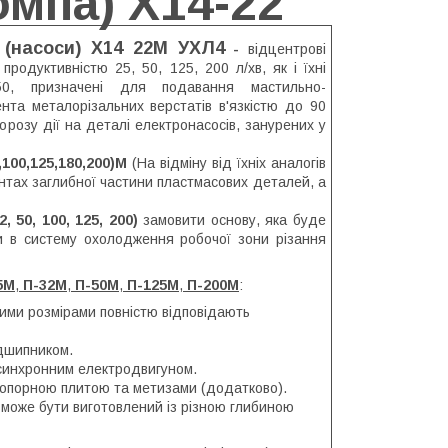
омпа) Х14-22
 (насоси) Х14 22М УХЛ4
-
відцентрові
 продуктивністю 25, 50, 125, 200 л/хв, як і їхні
-50, призначені для подавання мастильно-
нта металорізальних верстатів в'язкістю до 90
орозу дії на деталі електронасосів, занурених у
,100,125,180,200)М
(На відміну від їхніх аналогів
нтах заглибної частини пластмасових деталей, а
, 50, 100, 125, 200)
замовити основу, яка буде
и в систему охолодження робочої зони різання
5М
,
П-32М
,
П-50М
,
П-125М
,
П-200М
:
ними розмірами повністю відповідають
дшипником.
синхронним електродвигуном.
з опорною плитою та метизами (додатково).
 може бути виготовлений із різною глибиною