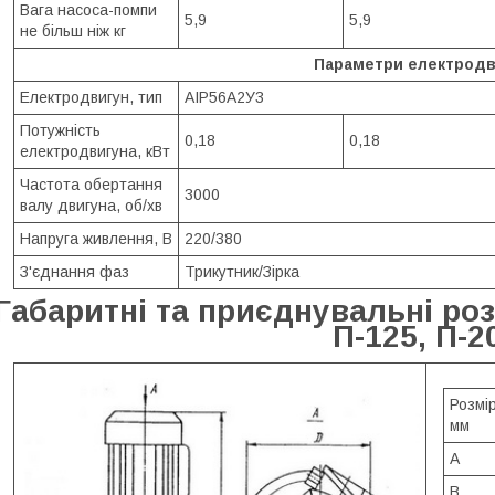
Вага насоса-помпи
5,9
5,9
не більш ніж кг
Параметри електродв
Електродвигун, тип
АІР56А2У3
Потужність
0,18
0,18
електродвигуна, кВт
Частота обертання
3000
валу двигуна, об/хв
Напруга живлення, В
220/380
З'єднання фаз
Трикутник/Зірка
Габаритні та приєднувальні розм
П-125, П-2
Розмір
мм
A
B