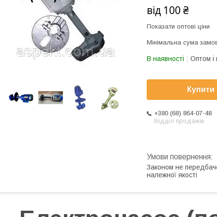
від
100 ₴
Показати оптові ціни
Мінімальна сума замов
В наявності
Оптом і 
Купити
+380 (68) 864-07-48
Відділ продажів
Законом не передбач
належної якості