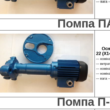
— вага —
Помпа П
Осн
22 (Х
— номіна
— витрат
— номіна
— номіна
— вага — 
Помпа П