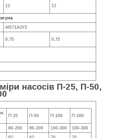
12
12
игуна
АІ571А2У2
0,75
0,75
іри насосів П-25, П-50,
00
и,
П-25
П-50
П-100
П-200
80-200
80-200
100-300
100-300
62
62
70
70