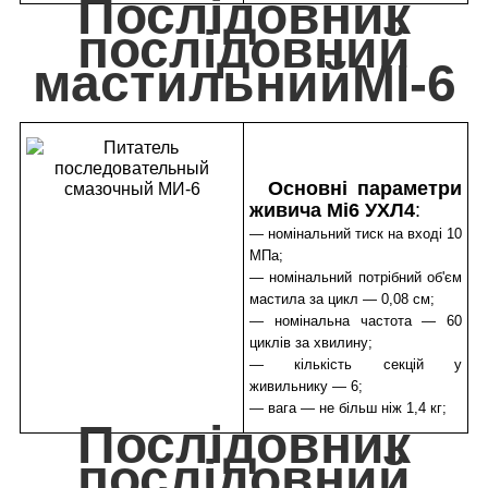
Послідовник
послідовний
мастильнийМІ-6
Основні параметри
живича Mi6 УХЛ4
:
— номінальний тиск на вході 10
МПа;
— номінальний потрібний об'єм
мастила за цикл — 0,08 см;
— номінальна частота — 60
циклів за хвилину;
— кількість секцій у
живильнику — 6;
— вага — не більш ніж 1,4 кг;
Послідовник
послідовний