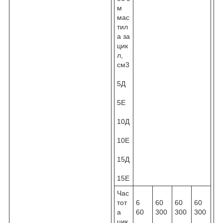
м
мас
тил
а за
цик
л,
см3
5Д
5Е
10Д
10Е
15Д
15Е
Час
тот
6
60
60
60
а
60
300
300
300
цик