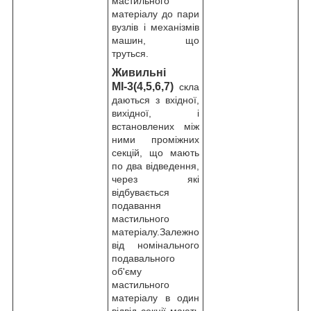
мастильного
матеріалу до пари
вузлів і механізмів
машин, що
труться.
Живильні
МІ-3(4,5,6,7)
скла
даються з вхідної,
вихідної, і
встановлених між
ними проміжних
секцій, що мають
по два відведення,
через які
відбувається
подавання
мастильного
матеріалу.Залежно
від номінального
подавального
об'єму
мастильного
матеріалу в один
відвід секції мають