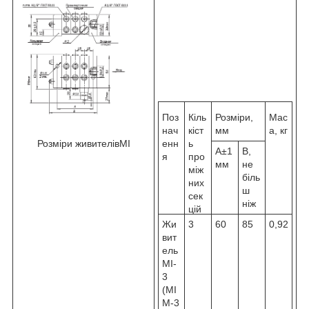
Поз
Кіль
Розміри,
Мас
нач
кіст
мм
а, кг
Розміри живителівМІ
енн
ь
А±1
В,
я
про
мм
не
між
біль
них
ш
сек
ніж
цій
Жи
3
60
85
0,92
вит
ель
МІ-
3
(МІ
М-3