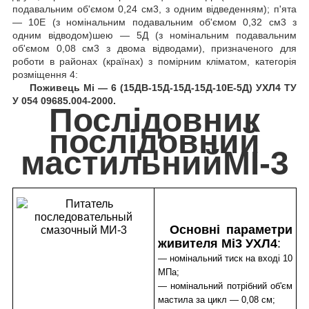
подавальним об'ємом 0,24 см3, з одним відведенням); п'ята
— 10Е (з номінальним подавальним об'ємом 0,32 см3 з
одним відводом)шею — 5Д (з номінальним подавальним
об'ємом 0,08 см3 з двома відводами), призначеного для
роботи в районах (країнах) з помірним кліматом, категорія
розміщення 4:
Поживець Mi — 6 (15ДВ-15Д-15Д-15Д-10Е-5Д) УХЛ4 ТУ
У 054 09685.004-2000.
Послідовник
послідовний
мастильнийМІ-3
Основні параметри
живителя Mi3 УХЛ4
:
— номінальний тиск на вході 10
МПа;
— номінальний потрібний об'єм
мастила за цикл — 0,08 см;