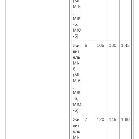
(МІ
М-5
,
МІК
-5,
МІО
-5)
Жи
6
105
130
1,43
вит
ель
МІ-
6
(МІ
М-6
,
МІК
-6,
МІО
-6)
Жи
7
120
145
1,60
вит
ель
МІ-