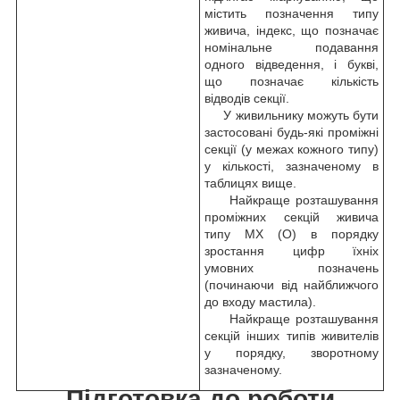
містить позначення типу
живича, індекс, що позначає
номінальне подавання
одного відведення, і букві,
що позначає кількість
відводів секції.
У живильнику можуть бути
застосовані будь-які проміжні
секції (у межах кожного типу)
у кількості, зазначеному в
таблицях вище.
Найкраще розташування
проміжних секцій живича
типу МХ (О) в порядку
зростання цифр їхніх
умовних позначень
(починаючи від найближчого
до входу мастила).
Найкраще розташування
секцій інших типів живителів
у порядку, зворотному
зазначеному.
Підготовка до роботи