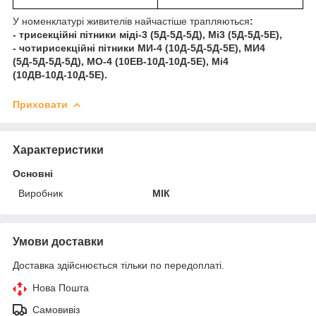
У номенклатурі живителів найчастіше трапляються
:
- трисекційні пітники міді-3 (5Д-5Д-5Д), Mi3 (5Д-5Д-5Е),
-
чотирисекційні пітники
МИ-4 (10Д-5Д-5Д-5Е), МИ4
(5Д-
5Д-
5Д-
5Д), МО-4 (10ЕВ-10Д-10Д-5Е), Мі4
(10ДВ-10Д-10Д-5Е).
Приховати
Характеристики
Основні
Виробник
МІК
Умови доставки
Доставка здійснюється тільки по передоплаті.
Нова Пошта
Самовивіз