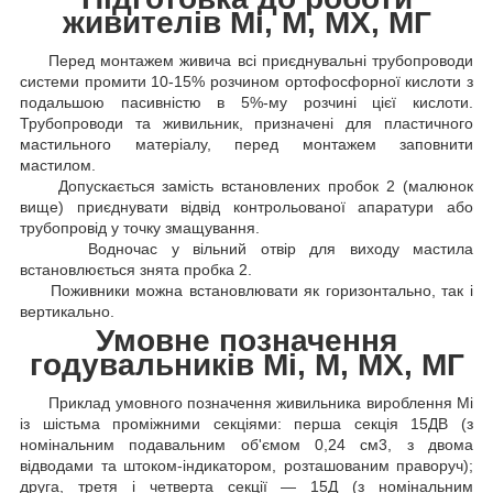
живителів Mi, М, МХ, МГ
Перед монтажем живича всі приєднувальні трубопроводи
системи промити 10-15% розчином ортофосфорної кислоти з
подальшою пасивністю в 5%-му розчині цієї кислоти.
Трубопроводи та живильник, призначені для пластичного
мастильного матеріалу, перед монтажем заповнити
мастилом.
Допускається замість встановлених пробок 2 (малюнок
вище) приєднувати відвід контрольованої апаратури або
трубопровід у точку змащування.
Водночас у вільний отвір для виходу мастила
встановлюється знята пробка 2.
Поживники можна встановлювати як горизонтально, так і
вертикально.
Умовне позначення
годувальників Mi, М, МХ, МГ
Приклад умовного позначення живильника вироблення Mi
із шістьма проміжними секціями: перша секція 15ДВ (з
номінальним подавальним об'ємом 0,24 см3, з двома
відводами та штоком-індикатором, розташованим праворуч);
друга, третя і четверта секції — 15Д (з номінальним