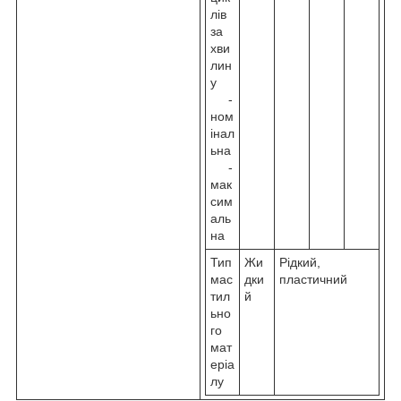
лів
за
хви
лин
у
-
ном
інал
ьна
-
мак
сим
аль
на
Тип
Жи
Рідкий,
мас
дки
пластичний
тил
й
ьно
го
мат
еріа
лу