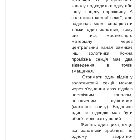
каналу надходить в одну або
іншу кінцеву порожнину А
золотників кожної секції, але
водночас може спрацювати
тільки один золотник, тому
що тиск мастильного
матеріалу через
центральний канал замикає
інші золотники. Кожна
проміжна секція має два
відведення в точки
змащення.
Отримати один відвід у
золотниковій секції можна
через з'єднання двох відвідів
наскрізним каналом,
позначеним пунктиром
(малюнок внизу). Водночас
один із відводів має бути
обов'язково заглушений.
Живить один цикл, якщо
всі золотники зроблять по
одному зворотно-