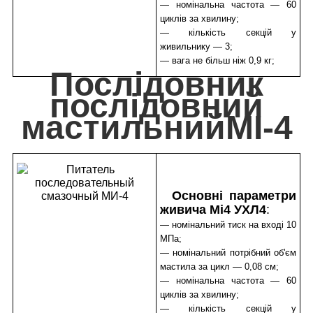
— номінальна частота — 60
циклів за хвилину;
— кількість секцій у
живильнику — 3;
— вага не більш ніж 0,9 кг;
Послідовник
послідовний
мастильнийМІ-4
Основні параметри
живича Mi4 УХЛ4
:
— номінальний тиск на вході 10
МПа;
— номінальний потрібний об'єм
мастила за цикл — 0,08 см;
— номінальна частота — 60
циклів за хвилину;
— кількість секцій у