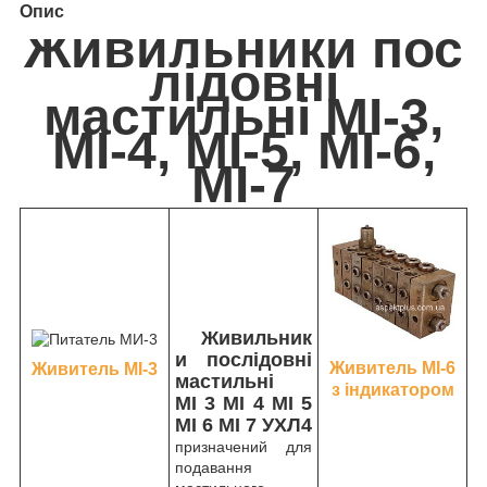
Опис
Живильники пос
лідовні
мастильні МІ-3,
МІ-4, МІ-5, МІ-6,
МІ-7
Живильник
и послідовні
Живитель МІ-6
Живитель МІ-3
мастильні
з індикатором
MІ 3 MІ 4 MI 5
MІ 6 MІ 7 УХЛ4
призначений для
подавання