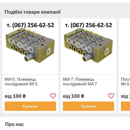
Подібні товари компанії
МИ-5. Поживець
МИ-7. Поживець
Посл
послідовний MI 5
послідовний MA 7
МІ-5
100
100
від
₴
від
₴
від
Купити
Купити
Про нас