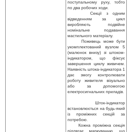
поступальному руху, тобто
по два робочих ходи.
Секції з одним
відведенням за цикл
виробляють подвійне
номінальне подавання
мастильного матеріалу.
Поживець може бути
укомплектований вузлом 5
(малюнок внизу) зі штоком-
індикатором, що фіксує
завершення циклу живичем.
Наявність штока-індикатора 1
дає змогу контролювати
роботу живителя візуально
або за допомогою
електросигнальних приладів.
Шток-індикатор
встановлюється на будь-який
із проміжних секцій за
потребою.
Кожна проміжна секція
підлягає маркуванню, що