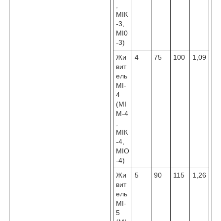
,
МІК
-3,
МІ0
-3)
Жи
4
75
100
1,09
вит
ель
МІ-
4
(МІ
М-4
,
МІК
-4,
МІО
-4)
Жи
5
90
115
1,26
вит
ель
МІ-
5