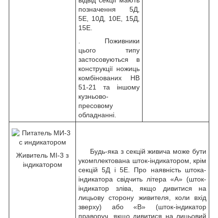
позначення 5Д,
5Е, 10Д, 10Е, 15Д,
15Е.
. Поживники
цього типу
застосовуються в
конструкції ножиць
комбінованих НВ
51-21 та іншому
кузньово-
пресовому
обладнанні.
Будь-яка з секцій живича може бути
Живитель МІ-3 з
укомплектована шток-індикатором, крім
індикатором
секцій 5Д і 5Е. Про наявність штока-
індикатора свідчить літера «А» (шток-
індикатор зліва, якщо дивитися на
лицьову сторону живителя, коли вхід
зверху) або «В» (шток-індикатор
праворуч, якщо дивитися на лицьовий