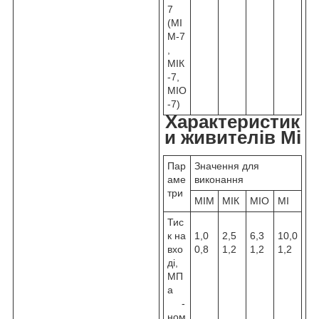
7
(МІ
М-7
,
МІК
-7,
МІО
-7)
Характеристик
и живителів Mi
Пар
Значення для
аме
виконання
три
МІМ
МІК
МІО
МІ
Тис
к на
1,0
2,5
6,3
10,0
вхо
0,8
1,2
1,2
1,2
ді,
МП
а
-
ном