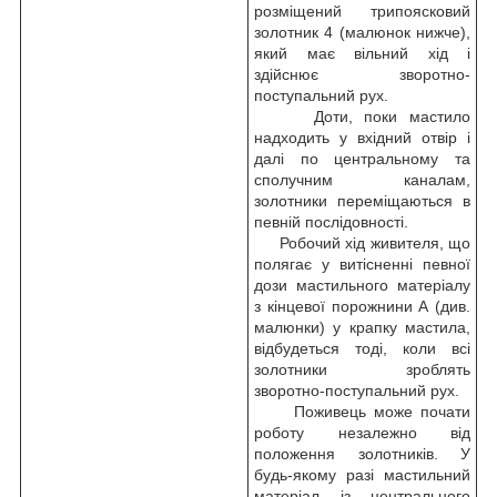
розміщений трипоясковий
золотник 4 (малюнок нижче),
який має вільний хід і
здійснює зворотно-
поступальний рух.
Доти, поки мастило
надходить у вхідний отвір і
далі по центральному та
сполучним каналам,
золотники переміщаються в
певній послідовності.
Робочий хід живителя, що
полягає у витісненні певної
дози мастильного матеріалу
з кінцевої порожнини А (див.
малюнки) у крапку мастила,
відбудеться тоді, коли всі
золотники зроблять
зворотно-поступальний рух.
Поживець може почати
роботу незалежно від
положення золотників. У
будь-якому разі мастильний
матеріал із центрального