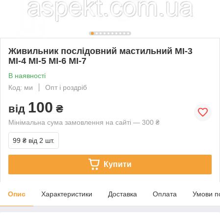
Живильник послідовний мастильний МІ-3
МІ-4 МІ-5 МІ-6 МІ-7
В наявності
Код: ми
Опт і роздріб
100
від
₴
Мінімальна сума замовлення на сайті — 300 ₴
99 ₴
від 2 шт.
Купити
Опис
Характеристики
Доставка
Оплата
Умови п