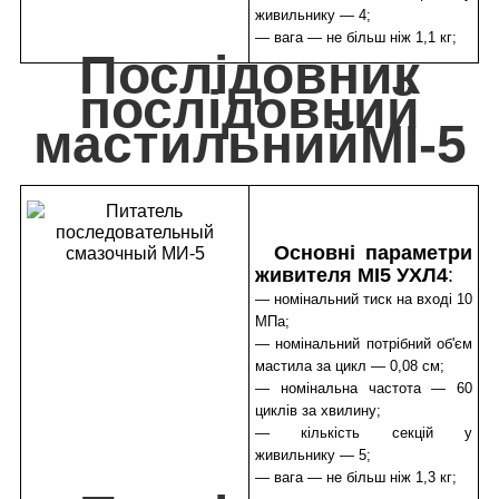
живильнику — 4;
— вага — не більш ніж 1,1 кг;
Послідовник
послідовний
мастильнийМІ-5
Основні параметри
живителя МІ5 УХЛ4
:
— номінальний тиск на вході 10
МПа;
— номінальний потрібний об'єм
мастила за цикл — 0,08 см;
— номінальна частота — 60
циклів за хвилину;
— кількість секцій у
живильнику — 5;
— вага — не більш ніж 1,3 кг;