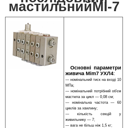
мастильнийМІ-7
Основні параметри
живича Mim7 УХЛ4
:
— номінальний тиск на вході 10
МПа;
— номінальний потрібний об'єм
мастила за цикл — 0,08 см;
— номінальна частота — 60
циклів за хвилину;
— кількість секцій у
живильнику — 7;
— вага не більш ніж 1,5 кг;