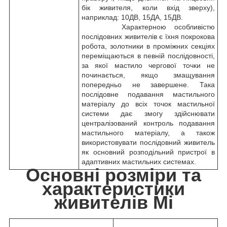
бік живителя, коли вхід зверху),
наприклад: 10ДВ, 15ДА, 15ДВ.
Характерною особливістю
послідовних живителів є їхня покрокова
робота, золотники в проміжних секціях
переміщаються в певній послідовності,
за якої мастило чергової точки не
починається, якщо змащування
попередньо не завершене. Така
послідовне подавання мастильного
матеріалу до всіх точок мастильної
системи дає змогу здійснювати
централізований контроль подавання
мастильного матеріалу, а також
використовувати послідовний живитель
як основний розподільний пристрої в
адаптивних мастильних системах.
Основні розміри та
характеристики
живителів Mi