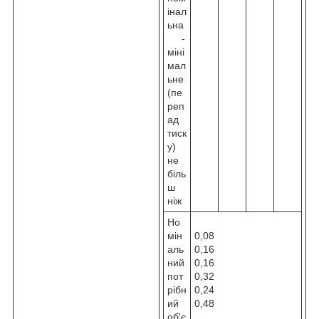
інал
ьна
-
міні
мал
ьне
(пе
реп
ад
тиск
у)
не
біль
ш
ніж
Но
мін
0,08
аль
0,16
ний
0,16
пот
0,32
рібн
0,24
ий
0,48
об'є