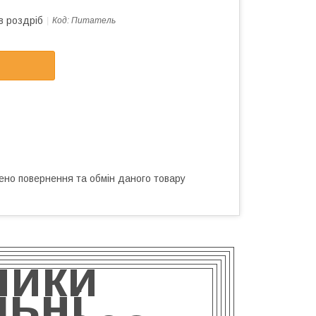
в роздріб
Код:
Питатель
ено повернення та обмін даного товару
ники
ьні