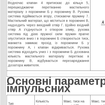
Водночас клапан 4 притискає до кільця 5,
перешкоджаючи перетіканню мастильного
матеріалу з порожнини Б у порожнину В. Рухома
система підіймається вгору, стискаючи пружину 7.
Мастильний матеріал, що міститься в порожнині В,
надходить через вихідний отвір Г. Щойно вхідний
отвір А з'єднується з отвором зливу, рухома
система під дією пружної сили пружин прагне
опуститися вниз і в порожнині Б створюється тиск,
манжета замикає прохід із порожнини Б у
порожнину А, і клапан відкривається. Рухома
система відходить униз і з порожнини Б дозована
кількість мастильного матеріалу перетікає в
порожнину В, відбувається перезаряджання
дозатора живителя.
Основні парамет
імпульсних
Кількість
Макс. тиск на
Макс. ти
Тип