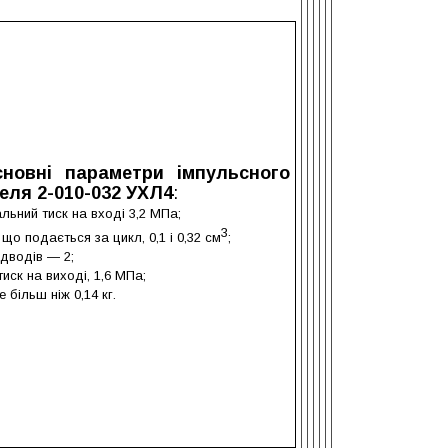
сновні параметри імпульсного
еля 2-010-032 УХЛ4
:
льний тиск на вході 3,2 МПа;
3
 що подається за цикл, 0,1 і 0,32 см
;
ідводів — 2
;
 тиск на виході, 1,6 МПа
;
 більш ніж 0,14 кг.