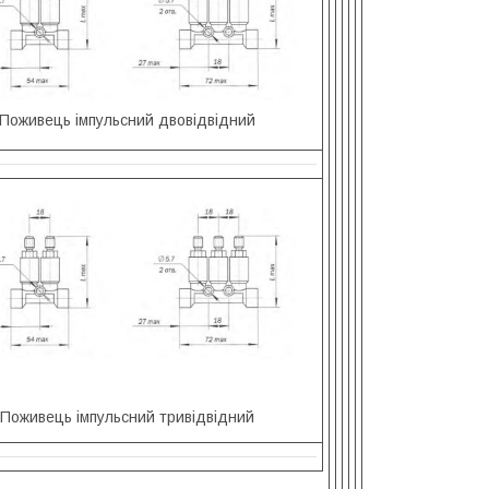
Поживець імпульсний двовідвідний
Поживець імпульсний тривідвідний