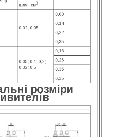
 МПа
3
цикл, см
0,08
0,14
0,02; 0,05
0,22
0,35
0,16
0,26
0,05; 0,1; 0,2;
0,32; 0,5
0,35
0,35
альні розміри
живителів