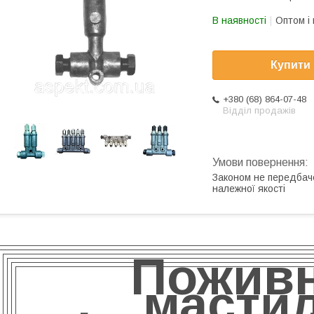
В наявності
Оптом і 
Купити
+380 (68) 864-07-48
Відділ продажів
Законом не передбач
належної якості
Пожив
мастил