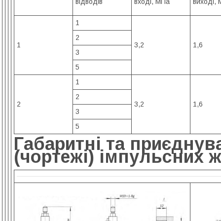
відводів
вході, МПа
виході,
1
2
1
3,2
1,6
3
5
1
2
2
3,2
1,6
3
5
Габаритні та приєднув
(чортежі) імпульсних 