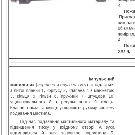
4:
Пожи
Приклад
виконанн
об'ємами
помірним
4:
Пожи
УХЛ4.
Імпульсний
живильник
(
першого
и
другого
типу) складається
з литої планки 1, корпусу 2, клапана 4 з манжетою
3, кільця 5, гільзи 6, пружини 7, штуцера 10,
ущільнювального 8 і регульованого 9 кілець.
Клапан, гільза та кільце утворюють рухому систему
подавання мастила.
Під час подавання мастильного матеріалу та
підвищення тиску у вхідному отворі А вуса
відгинаються й олія заповнює порожнину Б.