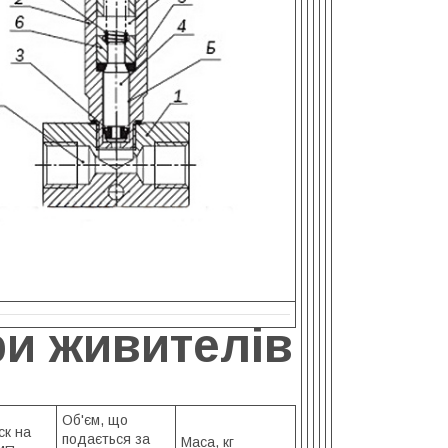
ри живителів
Об'єм, що
ск на
подається за
Маса, кг