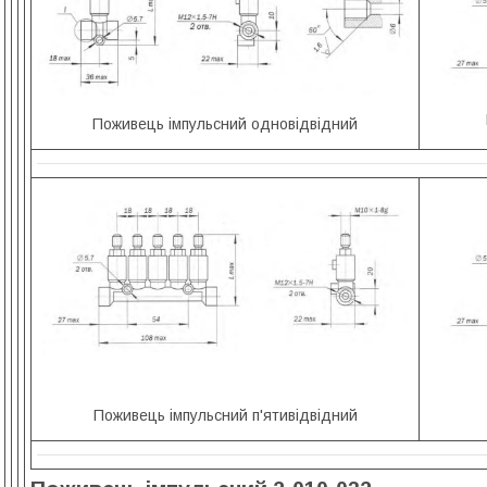
Поживець імпульсний одновідвідний
Поживець імпульсний п'ятивідвідний