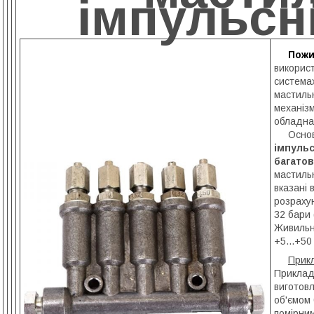
імпульсні
Пожи
викорис
система
мастильн
механізм
обладна
Основні
імпульс
багатов
мастильн
вказані 
розрахун
32 бари 
Живильн
+5...+50
Прикл
Приклад
виготов
об'ємом 
помірним