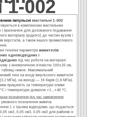
 1-002
вники імпульсні
мастильні 1-002
товуються в комплексних мастильних
х і призначені для дозованого подавання
ого матеріалу (рідкого) до частин вузлів і
ів верстатів, а також іншого промислового
ння.
 технічні параметри
живителів
них одновідвідних і
ідвідних
під час роботи на матеріалі
ому з кінематичною в'язкістю 100±20 см,
в таблиці нижче. Максимальний
ковий тиск на вході імпульсного живителя
(3,2 МПа), на виході — 16 барів (1,6 МПа).
ики працюють за температури оливи
 °C і температури довкілля +1...+40 °C.
ади позначення під час замовлення
:
 умовного позначення живича
лення 1 з трьома відводоми, що подається
0,05 см3, 0,05 см3, 0,05 см3 для районів із
 і холодним кліматом категорія розміщення