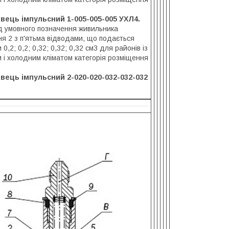
вець імпульсний 1-005-005-005 УХЛ4.
 умовного позначення живильника
я 2 з п'ятьма відводами, що подається
 0,2; 0,2; 0,32; 0,32; 0,32 см3 для районів із
 і холодним кліматом категорія розміщення
вець імпульсний 2-020-020-032-032-032