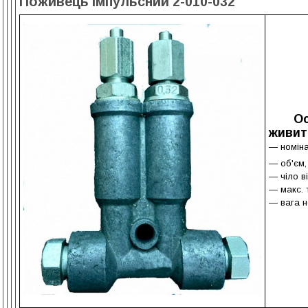
Поживець імпульсний 2-010-032
О
живит
— номіна
— о
б'єм,
— ч
іло в
— м
акс.
— вага не