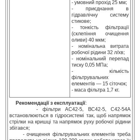
- умовний прохід 25 мм;
- приєднання в
гідравлічну систему
стикове;
- тонкість фільтрації
(склепіння очищення
оливи) 40 мкм;
- номінальна витрата
робочої рідини 32 л/хв;
- номінальний перепад
тиску 0,05 МПа;
- кількість
фільтрувальних
елементів — 15 сіточок;
- маса
фільтра
1,7 кг.
Рекомендації з експлуатації
:
- фільтри АС42-5, ВС42-5, С42-54А
встановлюються в гідросистемі так, щоб напрямок
стрілки на кришці та напрямок руху робочої рідини
збігався;
- очищення фільтрувальних елементів треба