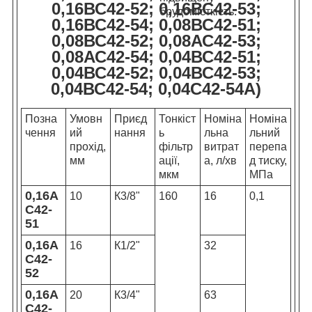
0,16ВС42-52; 0,16ВС42-53;
брудомісткість.
0,16ВС42-54; 0,08ВС42-51;
0,08ВС42-52; 0,08АС42-53;
0,08АС42-54; 0,04ВС42-51;
0,04ВС42-52; 0,04ВС42-53;
0,04ВС42-54; 0,04С42-54А)
Позна
Умовн
Приєд
Тонкіст
Номіна
Номіна
чення
ий
нання
ь
льна
льний
прохід,
фільтр
витрат
перепа
мм
ації,
а, л/хв
д тиску,
мкм
МПа
0,16А
10
К3/8"
160
16
0,1
С42-
51
0,16А
16
К1/2"
32
С42-
52
0,16А
20
К3/4"
63
С42-