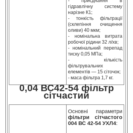
- приєднання в
гідравлічну систему
нарізне К1;
- тонкість фільтрації
(склепіння очищення
оливи) 40 мкм;
- номінальна витрата
робочої рідини 32 л/хв;
- номінальний перепад
тиску 0,05 МПа;
- кількість
фільтрувальних
елементів — 15 сіточок;
- маса
фільтра
1,7 кг.
0,04 ВС42-54 фільтр
сітчастий
Основні параметри
фільтри сітчастого
004 ВС 42-54 УХЛ4
: