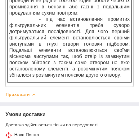
проводити не рідше 100-200 годин роботи через їх
промивання в бензині або гасіні з подальшим
продуванням сухим повітрям;
- під час встановлення промитих
фільтрувальних елементів треба суворо
дотримуватися послідовності. Для чого перший
фільтрувальний елемент встановлюється своїми
виступами в глухі отвори головки підбором.
Подальші елементи встановлюються своїми
вісьмома виступами так, щоб отвір із замкнутим
пояском збігався з таким само отвором на вже
встановленому елементі, а розомкнутим пояском
збігалося з розімкнутим пояском другого отвору.
Приховати
Умови доставки
Доставка здійснюється тільки по передоплаті.
Нова Пошта