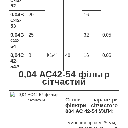
С42-
52
0,04В
20
16
С42-
53
0,04В
25
32
0,05
С42-
54
0,04С
8
К1/4"
40
16
0,06
42-
54А
0,04 АС42-54 фільтр
сітчастий
Основні параметри
фільтри сітчастого
004 АС 42-54 УХЛ4
:
- умовний прохід 25 мм;