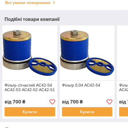
Всі умови повернення
Подібні товари компанії
Фільтр сітчастий АС42-54
Фільтр 0,04 АС42-54
Філь
АС42-53 АС42-52 АС42-51
АС42
700
700
від
₴
від
₴
від
Купити
Купити