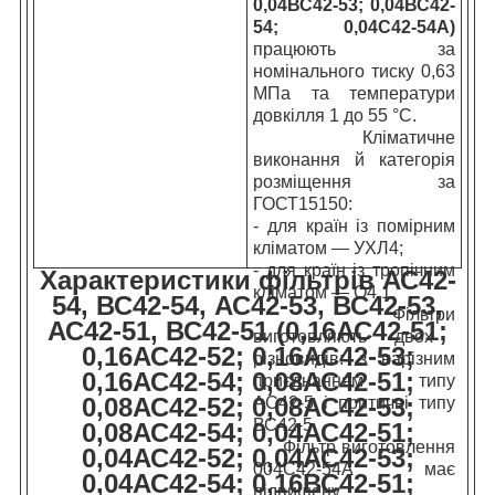
0,04ВС42-53; 0,04ВС42-
54; 0,04С42-54А)
працюють за
номінального тиску 0,63
МПа та температури
довкілля 1 до 55 °C.
Кліматичне
виконання й категорія
розміщення за
ГОСТ15150:
- для країн із помірним
кліматом — УХЛ4;
- для країн із тропічним
Характеристики фільтрів АС42-
кліматом — О4.1.
54, ВС42-54, АС42-53, ВС42-53,
Фільтри
АС42-51, ВС42-51 (0,16АС42-51;
виготовляють двох
0,16АС42-52; 0,16АС42-53;
різновидів: з нарізним
0,16АС42-54; 0,08АС42-51;
приєднанням типу
0,08АС42-52; 0,08АС42-53;
АС42-5 і притичні типу
ВС42-5.
0,08АС42-54; 0,04АС42-51;
Фільтр виготовлення
0,04АС42-52; 0,04АС42-53;
004С42-54А має
0,04АС42-54; 0,16ВС42-51;
підвищену