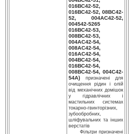
016ВС42-52,
016ВС42-52, 08ВС42-
52, 004АС42-52,
004542-5265
016ВС42-53,
008ВС42-53,
004АС42-54,
008АС42-54,
016АС42-54,
004ВС42-54,
016ВС42-54,
008ВС42-54, 004С42-
54А)
призначені для
очищення рідин і олій
від механічних домішок
у гідравлічних і
мастильних системах
токарно-гвинторізних,
зубообробних,
шліфувальних та інших
верстатів
Фільтри призначені