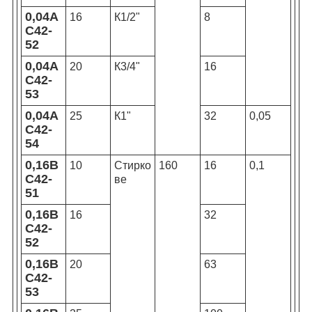
0,04А
16
К1/2"
8
С42-
52
0,04А
20
К3/4"
16
С42-
53
0,04А
25
К1"
32
0,05
С42-
54
0,16В
10
Стирко
160
16
0,1
С42-
ве
51
0,16В
16
32
С42-
52
0,16В
20
63
С42-
53