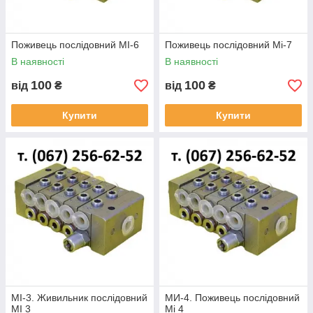
Поживець послідовний МІ-6
Поживець послідовний Mi-7
В наявності
В наявності
100
100
від
₴
від
₴
Купити
Купити
МІ-3. Живильник послідовний
МИ-4. Поживець послідовний
МІ 3
Mi 4