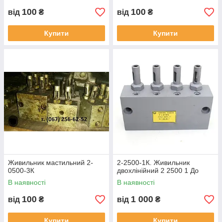
100
100
від
₴
від
₴
Купити
Купити
Живильник мастильний 2-
2-2500-1К. Живильник
0500-3К
двохлінійний 2 2500 1 До
В наявності
В наявності
100
1 000
від
₴
від
₴
Купити
Купити