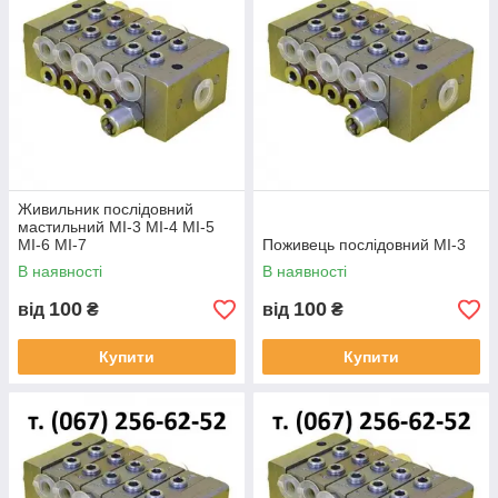
Живильник послідовний
мастильний МІ-3 МІ-4 МІ-5
МІ-6 МІ-7
Поживець послідовний МІ-3
В наявності
В наявності
100
100
від
₴
від
₴
Купити
Купити