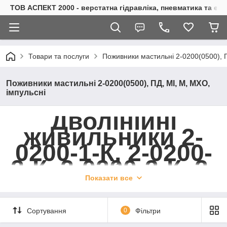
ТОВ АСПЕКТ 2000 - верстатна гідравліка, пневматика та е
Товари та послуги
Поживники мастильні 2-0200(0500), П
Поживники мастильні 2-0200(0500), ПД, MІ, М, МХО,
імпульсні
Дволінійні
живильники 2-
0200-1-К, 2-0200-
2-К, 2-0200-3-К, 2-
0200-4-К, 2-0500-
Показати все
1-К, 2-0500-2-К, 2-
0500-3-К, 2-050 2-
Сортування
0
Фільтри