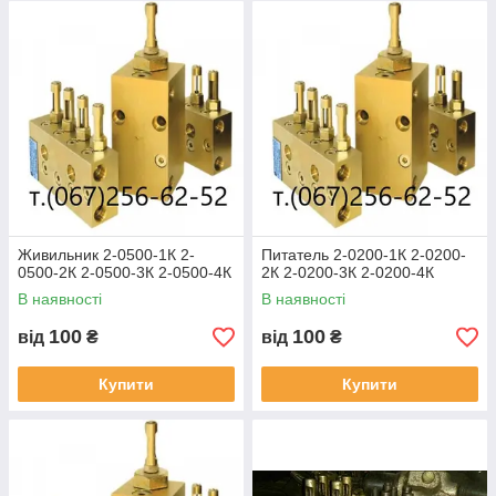
1000-1-К,2-1000-
2-К, 2-2500-1-К,
послідовні МІ-3,
МІ-4, МІ-5, МІ-6,
МІ-7, імпульсні
мастильні тип 1 і
2, ПД
Живильник 2-0500-1К 2-
Питатель 2-0200-1К 2-0200-
0500-2К 2-0500-3К 2-0500-4К
2К 2-0200-3К 2-0200-4К
В наявності
В наявності
100
100
від
₴
від
₴
Купити
Купити