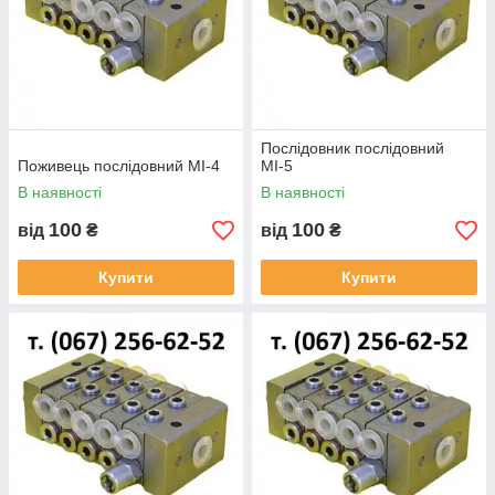
Послідовник послідовний
Поживець послідовний МІ-4
МІ-5
В наявності
В наявності
100
100
від
₴
від
₴
Купити
Купити