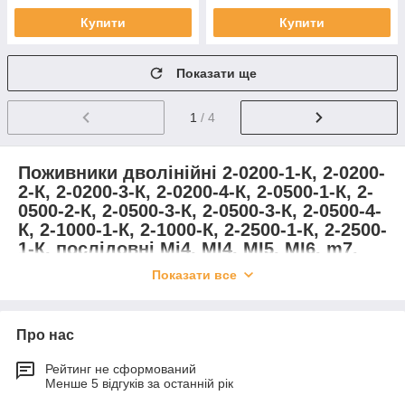
Купити
Купити
Показати ще
1
/ 4
Поживники дволінійні 2-0200-1-К, 2-0200-
2-К, 2-0200-3-К, 2-0200-4-К, 2-0500-1-К, 2-
0500-2-К, 2-0500-3-К, 2-0500-3-К, 2-0500-4-
К, 2-1000-1-К, 2-1000-К, 2-2500-1-К, 2-2500-
1-К, послідовні Mi4, MI4, MI5, MI6, m7,
mix, імпульсні масзні, 1, 2 смазні, 2 МД
Показати все
Про нас
Рейтинг не сформований
Менше 5 відгуків за останній рік